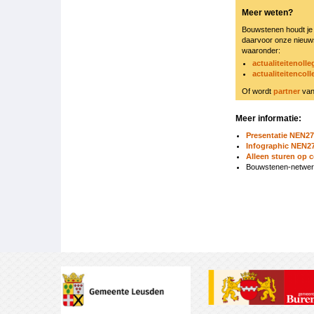
Meer weten?
Bouwstenen houdt je
daarvoor onze nieuws
waaronder:
actualiteitenoll
actualiteitencol
Of wordt
partner
van
Meer informatie:
Presentatie NEN2
Infographic NEN2
Alleen sturen op c
Bouwstenen-netwe
Boeknavigatie-
links
voor
2109
NEN2767