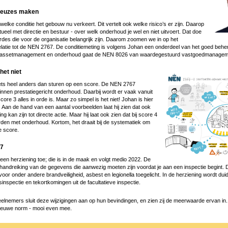
 keuzes maken
in welke conditie het gebouw nu verkeert. Dit vertelt ook welke risico’s er zijn. Daarop
eel met directie en bestuur - over welk onderhoud je wel en niet uitvoert. Dat doe
rdes die voor de organisatie belangrijk zijn. Daarom zoomen we in op het
atie tot de NEN 2767. De conditiemeting is volgens Johan een onderdeel van het goed beher
en assetmanagement en onderhoud gaat de NEN 8026 van waardegestuurd vastgoedmanagem
het niet
iets heel anders dan sturen op een score. De NEN 2767
innen prestatiegericht onderhoud. Daarbij wordt er vaak vanuit
core 3 alles in orde is. Maar zo simpel is het niet! Johan is hier
 Aan de hand van een aantal voorbeelden laat hij zien dat ook
ng kan zijn tot directe actie. Maar hij laat ook zien dat bij score 4
en met onderhoud. Kortom, het draait bij de systematiek om
e score.
67
een herziening toe; die is in de maak en volgt medio 2022. De
andreiking van de gegevens die aanwezig moeten zijn voordat je aan een inspectie begint.
 voor onder andere brandveiligheid, asbest en legionella toegelicht. In de herziening wordt dui
inspectie en tekortkomingen uit de facultatieve inspectie.
lnemers sluit deze wijzigingen aan op hun bevindingen, en zien zij de meerwaarde ervan in
ieuwe norm - mooi even mee.