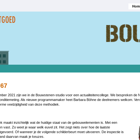
Hom
Hoofd
767
ber 2021 zijn we in de Bouwstenen-studio voor een actualiteitencollege. We bespreken de
onditiemeting. Als nieuwe programmamaker heet Barbara Böhne de deelnemers welkom. Ve
rme veelzijdigheid van deze methodiek.
maakt inzichtelijk wat de huidige staat van de gebouwelementen is. Met een
en vast. Zo weet je waar welk euvel zit. Het zegt niets over hoe de laatste
gevoerd. Of wanneer je de volgende schilderbeurt moet uitvoeren. De inspectie is
hand daarvan maak je keuzes.