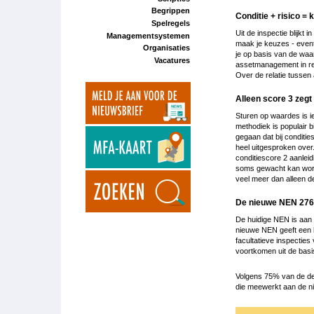
Begrippen
Conditie + risico =
Spelregels
Uit de inspectie blijkt 
Managementsystemen
maak je keuzes - eventu
Organisaties
je op basis van de waa
Vacatures
assetmanagement in rel
Over de relatie tuss
Alleen score 3 zegt 
Sturen op waardes is 
methodiek is populair b
gegaan dat bij condities
heel uitgesproken over.
conditiescore 2 aanleidi
soms gewacht kan word
veel meer dan alleen d
De nieuwe NEN 27
De huidige NEN is aan 
nieuwe NEN geeft een h
facultatieve inspecties
voortkomen uit de basis
Volgens 75% van de dee
die meewerkt aan de n