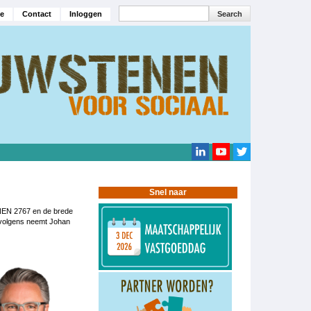
Search
e
Contact
Inloggen
navigatie
Search
Snel naar
 NEN 2767 en de brede
rvolgens neemt Johan