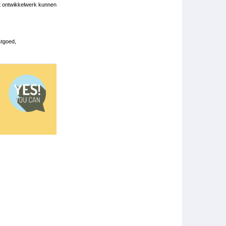
it ontwikkelwerk kunnen
stgoed,