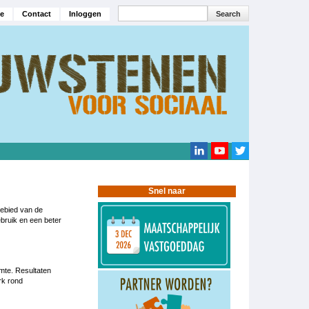
Search
e
Contact
Inloggen
navigatie
Search
Snel naar
gebied van de
bruik en een beter
mte. Resultaten
rk rond
.