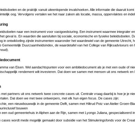
eidsdoelen en de praktijk vanuit uiteenlopende invalshoeken. Alle informatie die daaruit ko
mtelijk oog. Vervolgens vertalen we het naar zaken als locatie, massa, oppervlaktes en indel
uring
leidsdoelen naar een instrument voor vastgoedsturing. Een instrument waarmee integraler 
et geval is. En waarden die aansluiten bij sociale, economische en fysieke beleidsdoelen. Da
og in ontwikkeling zijnde instrumenten waaronder het waardewiel van de gemeente Utrecht, h
 de Gemeentelijk Duurzaamheidsindex, de waardetafel van het College van Rijksadviseurs e
houd).
tiedocument
ma van Eisen. Wel aandachtspunten voor een ambitiedocument als je met een oude of nieu
tschappelijk rendement wilt investeren. Dat doen we samen met mensen uit ons netwerk en
n
t partners uit ons netwerk twee concrete cases uit. Centrale vraag daarbij is hoe je je ni
ertalen. Dat doen we met twee ontwerpers, met elk hun eigen focus. De cases zijn:
chie, een nieuwbouwwijk in de gemeente Delft, samen met Hiltrud Potz van Atelier Groen-Bla
uurinclusief bouwen
n een oud gemeentehuis in Alphen aan de Rijn, samen met Lyongo Juliana, gespecialiseerd in
 cases wordt mede mogelijk gemaakt door subsidie van het Stimuleringsfonds voor de Creati