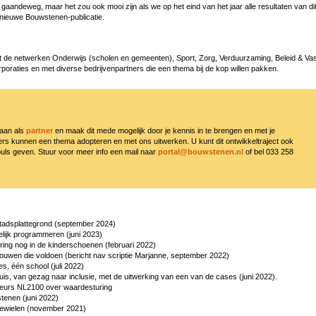
 gaandeweg, maar het zou ook mooi zijn als we op het eind van het jaar alle resultaten van d
 nieuwe Bouwstenen-publicatie.
 de netwerken Onderwijs (scholen en gemeenten), Sport, Zorg, Verduurzaming, Beleid & Va
poraties en met diverse bedrijvenpartners die een thema bij de kop willen pakken.
 aan als
partner
en maak dit mede mogelijk door je kennis in te brengen en met je
ers kunnen een thema adopteren en met ons uitwerken. U kunt dit ontwikkeltraject ook
puls geven. Stuur voor meer info een mail naar
portal@bouwstenen.nl
of bel 033 258
tadsplattegrond (september 2024)
elijk programmeren (juni 2023)
ring nog in de kinderschoenen (februari 2022)
uwen die voldoen (bericht nav scriptie Marjanne, september 2022)
ies, één school (juli 2022)
is, van gezag naar inclusie, met de uitwerking van een van de cases (juni 2022).
eurs NL2100 over waardesturing
tenen (juni 2022)
ewielen (november 2021)