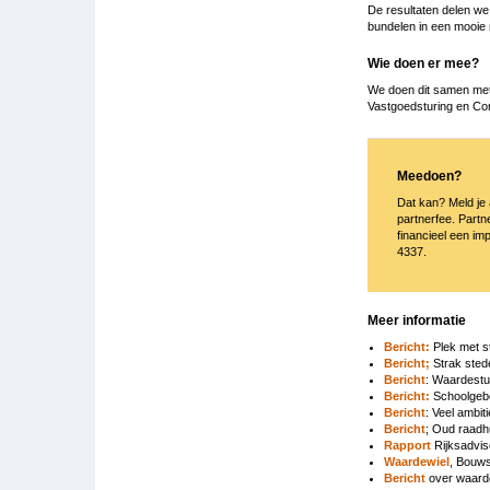
De resultaten delen we
bundelen in een mooie
Wie doen er mee?
We doen dit samen met
Vastgoedsturing en Cor
Meedoen?
Dat kan? Meld je
partnerfee. Partn
financieel een im
4337.
Meer informatie
Bericht:
Plek met s
Bericht;
Strak sted
Bericht
: Waardestu
Bericht:
Schoolgebo
Bericht
: Veel ambit
Bericht
; Oud raadhu
Rapport
Rijksadvis
Waardewiel
, Bouws
Bericht
over waard