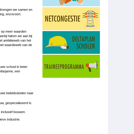
mt brengen we samen en
ing, enzovoort.
en op meer waarden
arbij haken we aan bij
et ambitieweb van het
n het waardeweb van de
we school in beter
 Marjanne, een
euwe beleidsdoelen naar
uw, gespecialiseerd is
 inclusief bouwen.
eve Industrie.