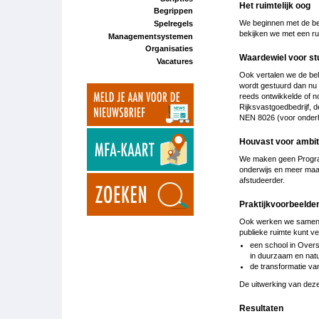
Het ruimtelijk oog
Begrippen
We beginnen met de bel
Spelregels
bekijken we met een rui
Managementsystemen
Organisaties
Waardewiel voor st
Vacatures
Ook vertalen we de be
wordt gestuurd dan nu h
reeds ontwikkelde of n
Rijksvastgoedbedrijf,
NEN 8026 (voor onder
Houvast voor ambi
We maken geen Program
onderwijs en meer maa
afstudeerder.
Praktijkvoorbeelde
Ook werken we samen me
publieke ruimte kunt v
een school in Overs
in duurzaam en nat
de transformatie va
De uitwerking van deze
Resultaten