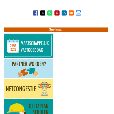
Boeknavigatie-
links
voor
Nieuwsbrieven
2016
Snel naar