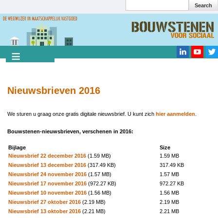
Search
Overslaan
en
Search
naar
de
inhoud
gaan
Nieuwsbrieven 2016
We sturen u graag onze gratis digitale nieuwsbrief. U kunt zich
hier aanmelden
.
Bouwstenen-nieuwsbrieven, verschenen in 2016:
Bijlage
Size
Nieuwsbrief 22 december 2016
(1.59 MB)
1.59 MB
Nieuwsbrief 13 december 2016
(317.49 KB)
317.49 KB
Nieuwsbrief 24 november 2016
(1.57 MB)
1.57 MB
Nieuwsbrief 17 november 2016
(972.27 KB)
972.27 KB
Nieuwsbrief 10 november 2016
(1.56 MB)
1.56 MB
Nieuwsbrief 27 oktober 2016
(2.19 MB)
2.19 MB
Nieuwsbrief 13 oktober 2016
(2.21 MB)
2.21 MB