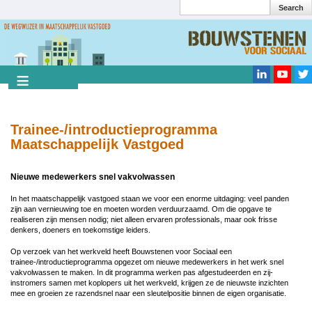
Search
Overslaan
en
Search
naar
de
inhoud
gaan
Trainee-/introductieprogramma
Maatschappelijk Vastgoed
Nieuwe medewerkers snel vakvolwassen
In het maatschappelijk vastgoed staan we voor een enorme uitdaging: veel panden
zijn aan vernieuwing toe en moeten worden verduurzaamd. Om die opgave te
realiseren zijn mensen nodig; niet alleen ervaren professionals, maar ook frisse
denkers, doeners en toekomstige leiders.
Op verzoek van het werkveld heeft Bouwstenen voor Sociaal een
trainee-/introductieprogramma opgezet om nieuwe medewerkers in het werk snel
vakvolwassen te maken. In dit programma werken pas afgestudeerden en zij-
instromers samen met koplopers uit het werkveld, krijgen ze de nieuwste inzichten
mee en groeien ze razendsnel naar een sleutelpositie binnen de eigen organisatie.