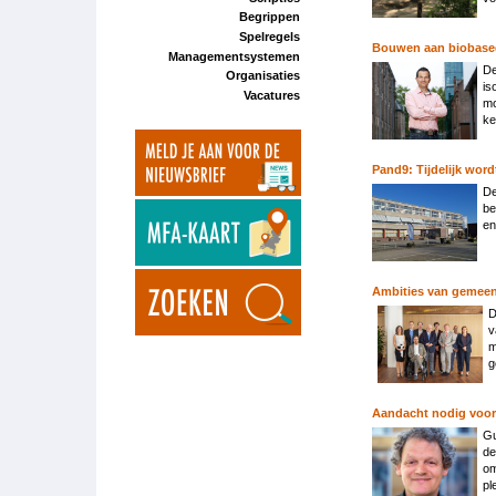
Begrippen
Spelregels
Bouwen aan biobase
Managementsystemen
De
Organisaties
is
Vacatures
mo
ke
Pand9: Tijdelijk word
De
be
en
Ambities van gemeen
D
v
m
g
Aandacht nodig voor
Gu
de
om
pl