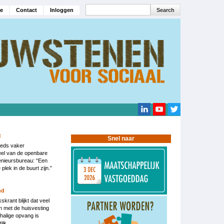
Search
e
Contact
Inloggen
navigatie
Search
t
Snel naar
eeds vaker
eel van de openbare
enieursbureau: “Een
plek in de buurt zijn.”
nd
krant blijkt dat veel
 met de huisvesting
halige opvang is
ijk.