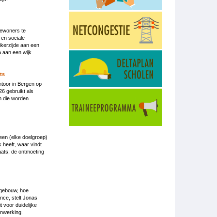
bewoners te
 en sociale
ikerzijde aan een
aan een wijk.
ts
toor in Bergen op
6 gebruikt als
n die worden
een (elke doelgroep)
k heeft, waar vindt
aats; de ontmoeting
 gebouw, hoe
nce, stelt Jonas
it voor duidelijke
enwerking.