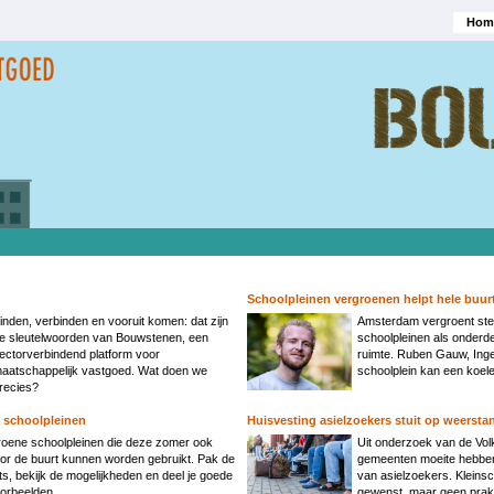
Hom
Hoofd
Schoolpleinen vergroenen helpt hele buur
inden, verbinden en vooruit komen: dat zijn
Amsterdam vergroent st
e sleutelwoorden van Bouwstenen, een
schoolpleinen als onderd
ectorverbindend platform voor
ruimte. Ruben Gauw, Ing
aatschappelijk vastgoed. Wat doen we
schoolplein kan een koele 
recies?
 schoolpleinen
Huisvesting asielzoekers stuit op weersta
oene schoolpleinen die deze zomer ook
Uit onderzoek van de Volks
or de buurt kunnen worden gebruikt. Pak de
gemeenten moeite hebben
ets, bekijk de mogelijkheden en deel je goede
van asielzoekers. Kleinsc
orbeelden.
gewenst, maar geen prakt