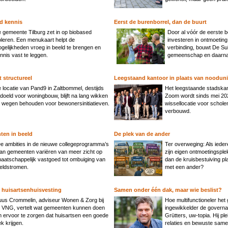
d kennis
Eerst de burenborrel, dan de buurt
 gemeente Tilburg zet in op biobased
Door al vóór de eerste 
oleren. Een menukaart helpt de
investeren in ontmoeting
gelijkheden vroeg in beeld te brengen en
verbinding, bouwt De Su
nnis vast te leggen.
gemeenschap en daarna 
t structureel
Leegstaand kantoor in plaats van nooduni
 locatie van Pand9 in Zaltbommel, destijds
Het leegstaande stadskan
doeld voor woningbouw, blijft na lang wikken
Zoom wordt sinds mei 202
 wegen behouden voor bewonersinitiatieven.
wissellocatie voor schole
verbouwd.
ten in beeld
De plek van de ander
e ambities in de nieuwe collegeprogramma’s
Ter overweging: Als ieder
an gemeenten variëren van meer zicht op
zijn eigen ontmoetingsple
aatschappelijk vastgoed tot ombuiging van
dan de kruisbestuiving pl
eldstromen.
met een ander?
 huisartsenhuisvesting
Samen onder één dak, maar wie beslist?
us Crommelin, adviseur Wonen & Zorg bij
Hoe multifunctioneler het
 VNG, vertelt wat gemeenten kunnen doen
ingewikkelder de governa
 ervoor te zorgen dat huisartsen een goede
Grütters, uw-topia. Hij ple
ek krijgen.
relaties en bewuste sam