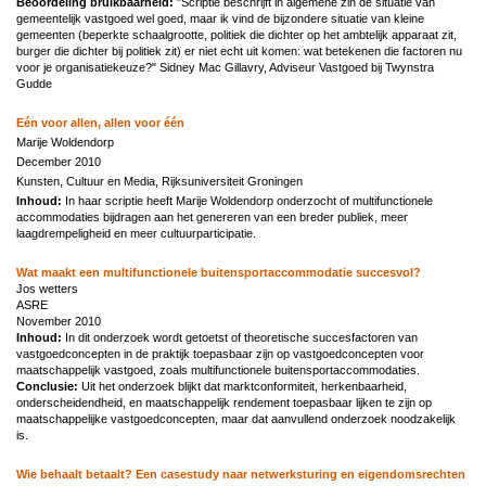
Beoordeling bruikbaarheid:
"Scriptie beschrijft in algemene zin de situatie van
gemeentelijk vastgoed wel goed, maar ik vind de bijzondere situatie van kleine
gemeenten (beperkte schaalgrootte, politiek die dichter op het ambtelijk apparaat zit,
burger die dichter bij politiek zit) er niet echt uit komen: wat betekenen die factoren nu
voor je organisatiekeuze?" Sidney Mac Gillavry, Adviseur Vastgoed bij Twynstra
Gudde
Eén voor allen, allen voor één
Marije Woldendorp
December 2010
Kunsten, Cultuur en Media, Rijksuniversiteit Groningen
Inhoud:
In haar scriptie heeft Marije Woldendorp onderzocht of multifunctionele
accommodaties bijdragen aan het genereren van een breder publiek, meer
laagdrempeligheid en meer cultuurparticipatie.
Wat maakt een multifunctionele buitensportaccommodatie succesvol?
Jos wetters
ASRE
November 2010
Inhoud:
In dit onderzoek wordt getoetst of theoretische succesfactoren van
vastgoedconcepten in de praktijk toepasbaar zijn op vastgoedconcepten voor
maatschappelijk vastgoed, zoals multifunctionele buitensportaccommodaties.
Conclusie:
Uit het onderzoek blijkt dat marktconformiteit, herkenbaarheid,
onderscheidendheid, en maatschappelijk rendement toepasbaar lijken te zijn op
maatschappelijke vastgoedconcepten, maar dat aanvullend onderzoek noodzakelijk
is.
Wie behaalt betaalt? Een casestudy naar netwerksturing en eigendomsrechten