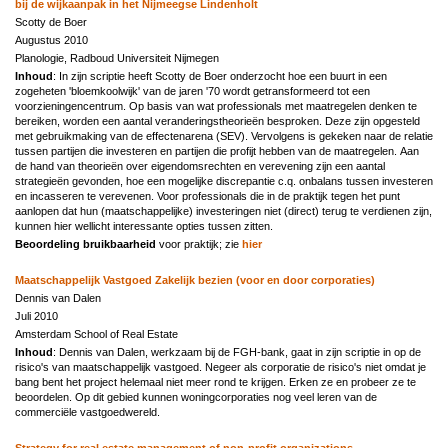
bij de wijkaanpak in het Nijmeegse Lindenholt
Scotty de Boer
Augustus 2010
Planologie, Radboud Universiteit Nijmegen
Inhoud
: In zijn scriptie heeft Scotty de Boer onderzocht hoe een buurt in een
zogeheten 'bloemkoolwijk' van de jaren '70 wordt getransformeerd tot een
voorzieningencentrum. Op basis van wat professionals met maatregelen denken te
bereiken, worden een aantal veranderingstheorieën besproken. Deze zijn opgesteld
met gebruikmaking van de effectenarena (SEV). Vervolgens is gekeken naar de relatie
tussen partijen die investeren en partijen die profijt hebben van de maatregelen. Aan
de hand van theorieën over eigendomsrechten en verevening zijn een aantal
strategieën gevonden, hoe een mogelijke discrepantie c.q. onbalans tussen investeren
en incasseren te verevenen. Voor professionals die in de praktijk tegen het punt
aanlopen dat hun (maatschappelijke) investeringen niet (direct) terug te verdienen zijn,
kunnen hier wellicht interessante opties tussen zitten.
Beoordeling bruikbaarheid
voor praktijk; zie
hier
Maatschappelijk Vastgoed Zakelijk bezien (voor en door corporaties)
Dennis van Dalen
Juli 2010
Amsterdam School of Real Estate
Inhoud
: Dennis van Dalen, werkzaam bij de FGH-bank, gaat in zijn scriptie in op de
risico's van maatschappelijk vastgoed. Negeer als corporatie de risico's niet omdat je
bang bent het project helemaal niet meer rond te krijgen. Erken ze en probeer ze te
beoordelen. Op dit gebied kunnen woningcorporaties nog veel leren van de
commerciële vastgoedwereld.
Strategy for real estate management of non-profit organizations