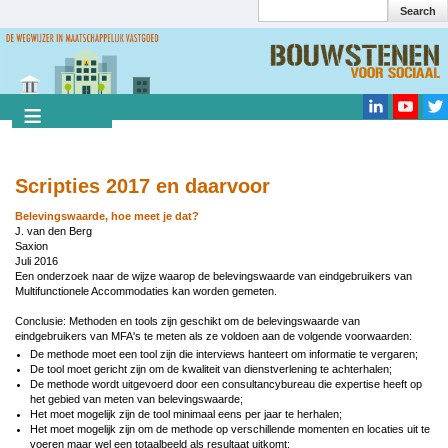
Search
Overslaan
en
Search
naar
de
inhoud
gaan
Scripties 2017 en daarvoor
Belevingswaarde, hoe meet je dat?
J. van den Berg
Saxion
Juli 2016
Een onderzoek naar de wijze waarop de belevingswaarde van eindgebruikers van
Multifunctionele Accommodaties kan worden gemeten.
Conclusie: Methoden en tools zijn geschikt om de belevingswaarde van
eindgebruikers van MFA's te meten als ze voldoen aan de volgende voorwaarden:
De methode moet een tool zijn die interviews hanteert om informatie te vergaren;
De tool moet gericht zijn om de kwaliteit van dienstverlening te achterhalen;
De methode wordt uitgevoerd door een consultancybureau die expertise heeft op
het gebied van meten van belevingswaarde;
Het moet mogelijk zijn de tool minimaal eens per jaar te herhalen;
Het moet mogelijk zijn om de methode op verschillende momenten en locaties uit te
voeren maar wel een totaalbeeld als resultaat uitkomt;