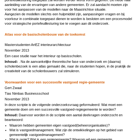
aanleiding van de ervaringen van andere gemeenten. Er zal aandacht moeten zijn
voor het aanpassen van de modellen naar de Maastrichtse situatie.
Aangezien de modellen slechts een hulpmiddel zijn, aanpassingen vragen en bij
voorkeur in combinatie toegepast dienen te worden is besloten om een procesmodel
voor strategische portefeuillesturing toe te voegen aan dit onderzoek.
Atlas voor de basischolenbouw van de toekomst
Masterstudenten ArtEZ interieurarchitectuur
November 2013
Een case studie naar het interieur op basisscholen.
Inhoud:
. Na de aanvankelijke theoretische fase van onderzoek en (daarna)
scholenbezoek is een atlas gemaakt die, naar de studenten hopen, in de praktijk de
creativiteit van de scholenbouwers zal stimuleren.
Voorwaarden voor een succesvolle vastgoed regie-gemeente
Gert Zwaal
Tias Nimbas Businessschool
November 2013
In deze scriptie is de volgende onderzoeksvraag geformuleerd: Wat moet een
gemeente doen om een succesvolle vastgoed-regiegemeente te worden?
Inhoud:
Daarvoor worden in de scriptie een aantal deelvragen onderzocht en
beantwoord:
Waarom hebben gemeenten eigen vastgoed(beheerorganisaties)?
Wat is vastgoedmanagement. Wat zijn de ontwikkelingen op het gebied van
gemeentelijk vastgoedmanagement?
Wat is regie? Wat is een regiegemeente? Waarom wil een gemeente