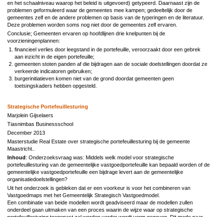
en het schaalniveau waarop het beleid is uitgevoerd) getypeerd. Daarnaast zijn de
problemen geformuleerd waar de gemeentes mee kampen; gedeeltelijk door de
gemeentes zelf en de andere problemen op basis van de typeringen en de literatuur.
Deze problemen worden soms nog niet door de gemeentes zelf ervaren.
Conclusie; Gemeenten ervaren op hoofdlijnen drie knelpunten bij de
voorzieningenplannen:
financieel verlies door leegstand in de portefeuille, veroorzaakt door een gebrek
aan inzicht in de eigen portefeuille;
gemeenten stoten panden af die bijdragen aan de sociale doelstellingen doordat ze
verkeerde indicatoren gebruiken;
burgerinitiatieven komen niet van de grond doordat gemeenten geen
toetsingskaders hebben opgesteld.
Strategische Portefeuillesturing
Marjolein Gijselaers
Tiasnimbas Businessschool
December 2013
Masterstudie Real Estate over strategische portefeuillesturing bij de gemeente
Maastricht..
Inhoud
: Onderzoeksvraag was: Middels welk model voor strategische
portefeuillesturing van de gemeentelijke vastgoedportefeuille kan bepaald worden of de
gemeentelijke vastgoedportefeuille een bijdrage levert aan de gemeentelijke
organisatiedoelstellingen?
Uit het onderzoek is gebleken dat er een voorkeur is voor het combineren van
Vastgoedmaps met het Gemeentelijk Strategisch Vastgoedmodel.
Een combinatie van beide modellen wordt geadviseerd maar de modellen zullen
onderdeel gaan uitmaken van een proces waarin de wijze waar op strategische
portefeuillesturing toegepast zal worden verder wordt vorm gegeven. Dit mede naar