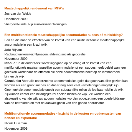
Maatschappelijk rendement van MFA's
Jos van der Weide
December 2009
Vastgoedkunde, Rijksuniversiteit Groningen
Een multifunctionele maatschappelijke accomodatie: succes of mislukking?
Een studie naar de effecten van de komst van een multifunctionele maatschappelijke
accomodatie in een krachtwijk.
Jelle Blijham
Radboud universiteit Nijmegen, afdeling sociale geografie
November 2009
Inhoud:
In dit onderzoek wordt ingegaan op de vraag of de komst van een
multifunctionele maatschappelijke accommodatie tot een succes heeft geleid wanneer
gekeken wordt naar de effecten die deze accommodatie heeft op de leefbaarheid
binnen de wijk.
Conclusie:
Voor alle onderzochte accommodaties geldt dat geen van allen gezien kan
worden als een groot succes en dat er nog zeer veel verbeteringen mogelijk zijn.
Geen enkele accommodatie speelt een substantiële rol op de leefbaarheid in de wijk.
Zij kunnen echter een belangrijke rol spelen binnen de wijk. Ze worden een
afspiegeling van de wijk als accommodaties worden opgezet met een goede bijdrage
van de betrokken en met de aanwezigheid van een goede coördinator.
Multifunctionele accommodaties - Inzicht in de kosten en opbrengsten van
beheer en exploitatie
Nicole Huisman
November 2009