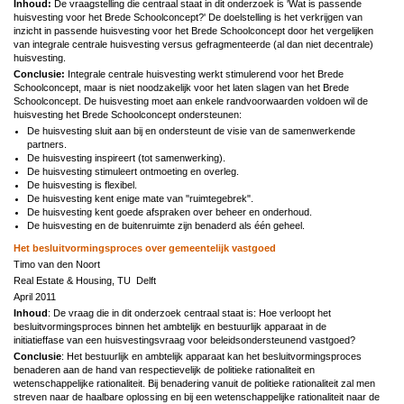
Inhoud:
De vraagstelling die centraal staat in dit onderzoek is 'Wat is passende
huisvesting voor het Brede Schoolconcept?' De doelstelling is het verkrijgen van
inzicht in passende huisvesting voor het Brede Schoolconcept door het vergelijken
van integrale centrale huisvesting versus gefragmenteerde (al dan niet decentrale)
huisvesting.
Conclusie:
Integrale centrale huisvesting werkt stimulerend voor het Brede
Schoolconcept, maar is niet noodzakelijk voor het laten slagen van het Brede
Schoolconcept. De huisvesting moet aan enkele randvoorwaarden voldoen wil de
huisvesting het Brede Schoolconcept ondersteunen:
De huisvesting sluit aan bij en ondersteunt de visie van de samenwerkende
partners.
De huisvesting inspireert (tot samenwerking).
De huisvesting stimuleert ontmoeting en overleg.
De huisvesting is flexibel.
De huisvesting kent enige mate van "ruimtegebrek".
De huisvesting kent goede afspraken over beheer en onderhoud.
De huisvesting en de buitenruimte zijn benaderd als één geheel.
Het besluitvormingsproces over gemeentelijk vastgoed
Timo van den Noort
Real Estate & Housing, TU Delft
April 2011
Inhoud
: De vraag die in dit onderzoek centraal staat is: Hoe verloopt het
besluitvormingsproces binnen het ambtelijk en bestuurlijk apparaat in de
initiatieffase van een huisvestingsvraag voor beleidsondersteunend vastgoed?
Conclusie
: Het bestuurlijk en ambtelijk apparaat kan het besluitvormingsproces
benaderen aan de hand van respectievelijk de politieke rationaliteit en
wetenschappelijke rationaliteit. Bij benadering vanuit de politieke rationaliteit zal men
streven naar de haalbare oplossing en bij een wetenschappelijke rationaliteit naar de