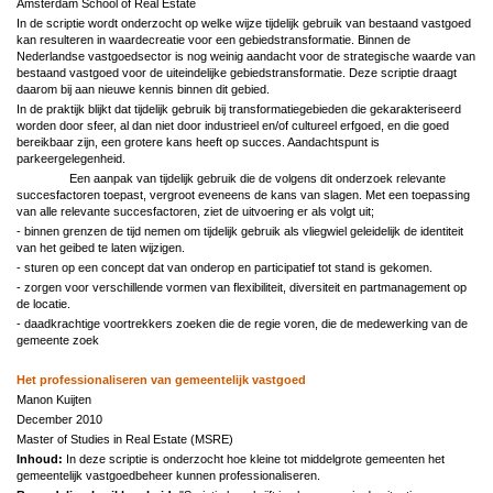
Amsterdam School of Real Estate
In de scriptie wordt onderzocht op welke wijze tijdelijk gebruik van bestaand vastgoed
kan resulteren in waardecreatie voor een gebiedstransformatie. Binnen de
Nederlandse vastgoedsector is nog weinig aandacht voor de strategische waarde van
bestaand vastgoed voor de uiteindelijke gebiedstransformatie. Deze scriptie draagt
daarom bij aan nieuwe kennis binnen dit gebied.
In de praktijk blijkt dat tijdelijk gebruik bij transformatiegebieden die gekarakteriseerd
worden door sfeer, al dan niet door industrieel en/of cultureel erfgoed, en die goed
bereikbaar zijn, een grotere kans heeft op succes. Aandachtspunt is
parkeergelegenheid.
Een aanpak van tijdelijk gebruik die de volgens dit onderzoek relevante
succesfactoren toepast, vergroot eveneens de kans van slagen. Met een toepassing
van alle relevante succesfactoren, ziet de uitvoering er als volgt uit;
- binnen grenzen de tijd nemen om tijdelijk gebruik als vliegwiel geleidelijk de identiteit
van het geibed te laten wijzigen.
- sturen op een concept dat van onderop en participatief tot stand is gekomen.
- zorgen voor verschillende vormen van flexibiliteit, diversiteit en partmanagement op
de locatie.
- daadkrachtige voortrekkers zoeken die de regie voren, die de medewerking van de
gemeente zoek
Het professionaliseren van gemeentelijk vastgoed
Manon Kuijten
December 2010
Master of Studies in Real Estate (MSRE)
Inhoud:
In deze scriptie is onderzocht hoe kleine tot middelgrote gemeenten het
gemeentelijk vastgoedbeheer kunnen professionaliseren.