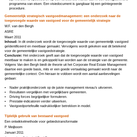
programma van eisen. Een visiedocument is gangbaar bij een geïntegreerde
procedure.
Gemeentelijk strategisch vastgoedmanagement: een onderzoek naar de
toegevoegde waarde van vastgoed voor de gemeentelijk strategie
W.F. van den Bergh
ASRE
Maart 2011
Inhoud:
In dit onderzoek wordt de toegevoegde waarde van gemeentelijk vastgoed
geïdentificeerd en meetbaar gemaakt. Vervolgens wordt gekeken wat dit betekend
voor de gemeentelijke vastgoedstrategie.
Conclusie:
Het onderzoek geeft aan dat de toegevoegde waarde van vastgoed
meetbaar te maken is en gekoppeld kan worden aan de strategie van de gemeente.
Volgens Van den Bergh biedt de theorie uit het Corporate Real Estate Management
daartoe een goede basis, mits er een goede vertaalslag gemaakt wordt naar de
gemeentelijke context. Om hieraan te voldoen wordt een aantal aanbevelingen
gedaan:
• Nader praktijkonderzoek op de juiste management niveau’s uitvoeren.
• Resultaten vergelijken met vergelijkbare gemeenten.
• Driving forces begrijpelijker formuleren.
• Prestatie-indicatoren verder uitwerken.
• Vastgoedportefeuille nadrukkelijker betrekken in model.
Tijdelijk gebruik van bestaand vastgoed
Een ontwikkelmethode voor gebiedstransformatie
P. Meijboom
Januari 2011