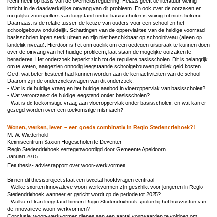
recht heeft op basis van de overheidsregulering. Helaas geeft de literatuur weinig
inzicht in de daadwerkelijke omvang van dit probleem. En ook over de oorzaken en
mogelijke voorspellers van leegstand onder basisscholen is weinig tot niets bekend.
Daarnaast is de relatie tussen de keuze van ouders voor een school en het
schoolgebouw onduidelijk. Schattingen van de oppervlaktes van de huidige voorraad
basisscholen lopen sterk uiteen en zijn niet beschikbaar op schoolniveau (alleen op
landelijk niveau). Hierdoor is het onmogelijk om een gedegen uitspraak te kunnen doen
over de omvang van het huidige probleem, laat staan de mogelijke oorzaken te
benaderen. Het onderzoek beperkt zich tot de reguliere basisscholen. Dit is belangrijk
om te weten, aangezien onnodig leegstaande schoolgebouwen publiek geld kosten.
Geld, wat beter besteed had kunnen worden aan de kernactiviteiten van de school.
Daarom zijn de onderzoeksvragen van dit onderzoek:
- Wat is de huidige vraag en het huidige aanbod in vloeroppervlak van basisscholen?
- Wat veroorzaakt de huidige leegstand onder basisscholen?
- Wat is de toekomstige vraag aan vloeroppervlak onder basisscholen; en wat kan er
gezegd worden over een toekomstige mismatch?
Wonen, werken, leven – een goede combinatie in Regio Stedendriehoek?!
M. W. Wiederhold
Kenniscentrum Saxion Hogescholen te Deventer
Regio Stedendriehoek vertegenwoordigd door Gemeente Apeldoorn
Januari 2015
Een thesis- adviesrapport over woon-werkvormen.
Binnen dit thesisproject staat een tweetal hoofdvragen centraal:
- Welke soorten innovatieve woon-werkvormen zijn geschikt voor jongeren in Regio
Stedendriehoek wanneer er gericht wordt op de periode tot 2025?
- Welke rol kan leegstand binnen Regio Stedendriehoek spelen bij het huisvesten van
de innovatieve woon-werkvormen?
Conclusie: woon-werkvormen dienen aan een aantal voorwaarden te voldoen om