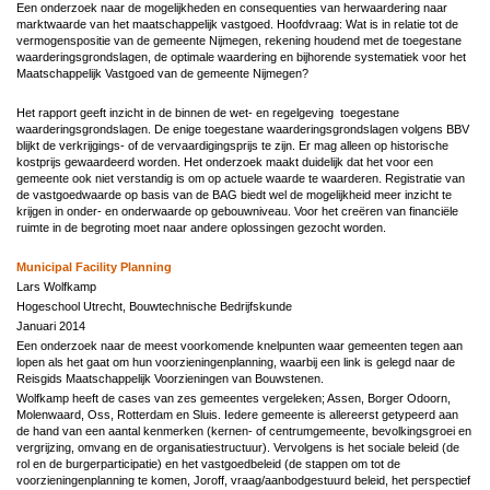
Een onderzoek naar de mogelijkheden en consequenties van herwaardering naar
marktwaarde van het maatschappelijk vastgoed. Hoofdvraag: Wat is in relatie tot de
vermogenspositie van de gemeente Nijmegen, rekening houdend met de toegestane
waarderingsgrondslagen, de optimale waardering en bijhorende systematiek voor het
Maatschappelijk Vastgoed van de gemeente Nijmegen?
Het rapport geeft inzicht in de binnen de wet- en regelgeving toegestane
waarderingsgrondslagen. De enige toegestane waarderingsgrondslagen volgens BBV
blijkt de verkrijgings- of de vervaardigingsprijs te zijn. Er mag alleen op historische
kostprijs gewaardeerd worden. Het onderzoek maakt duidelijk dat het voor een
gemeente ook niet verstandig is om op actuele waarde te waarderen. Registratie van
de vastgoedwaarde op basis van de BAG biedt wel de mogelijkheid meer inzicht te
krijgen in onder- en onderwaarde op gebouwniveau. Voor het creëren van financiële
ruimte in de begroting moet naar andere oplossingen gezocht worden.
Municipal Facility Planning
Lars Wolfkamp
Hogeschool Utrecht, Bouwtechnische Bedrijfskunde
Januari 2014
Een onderzoek naar de meest voorkomende knelpunten waar gemeenten tegen aan
lopen als het gaat om hun voorzieningenplanning, waarbij een link is gelegd naar de
Reisgids Maatschappelijk Voorzieningen van Bouwstenen.
Wolfkamp heeft de cases van zes gemeentes vergeleken; Assen, Borger Odoorn,
Molenwaard, Oss, Rotterdam en Sluis. Iedere gemeente is allereerst getypeerd aan
de hand van een aantal kenmerken (kernen- of centrumgemeente, bevolkingsgroei en
vergrijzing, omvang en de organisatiestructuur). Vervolgens is het sociale beleid (de
rol en de burgerparticipatie) en het vastgoedbeleid (de stappen om tot de
voorzieningenplanning te komen, Joroff, vraag/aanbodgestuurd beleid, het perspectief