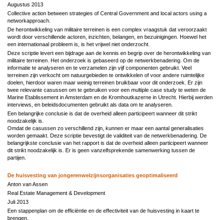
Augustus 2013
Collective action between strategies of Central Government and local actors using a
networkapproach.
De herontwikkeling van militaire terreinen is een complex vraagstuk dat veroorzaakt
wordt door verschillende actoren, inzichten, belangen, en bezuinigingen. Hoewel het
een internationaal probleem is, is het vrijwel niet onderzocht.
Deze scriptie levert een bijdrage aan de kennis en begrip over de herontwikkeling van
militaire terreinen. Het onderzoek is gebaseerd op de netwerkbenadering. Om de
informatie te analyseren en te verzamelen zijn vijf componenten gebruikt. Veel
terreinen zijn verkocht om natuurgebieden te ontwikkelen of voor andere ruimtelijke
doelen, hierdoor waren maar weinig terreinen bruikbaar voor dit onderzoek. Er zijn
twee relevante casussen om te gebruiken voor een multiple case study te weten de
Marine Etablissement in Amsterdam en de Kromhoutkazerne in Utrecht. Hierbij werden
interviews, en beleidsdocumenten gebruikt als data om te analyseren.
Een belangrijke conclusie is dat de overheid alleen participeert wanneer dit strikt
noodzakelijk is.
Omdat de casussen zo verschillend zijn, kunnen er maar een aantal generalisaties
worden gemaakt. Deze scriptie bevestigt de validiteit van de netwerkbenadering. De
belangrijkste conclusie van het rapport is dat de overheid alleen participeert wanneer
dit strikt noodzakelijk is. Er is geen vanzelfsprekende samenwerking tussen de
partijen.
De huisvesting van jongerenwelzijnsorganisaties geoptimaliseerd
Anton van Assen
Real Estate Management & Development
Juli 2013
Een stappenplan om de efficiëntie en de effectiviteit van de huisvesting in kaart te
brengen.