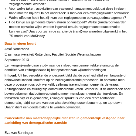
'regiegemeente' worden?
Voor welke taken, activiteiten van vastgoedmanagement geldt dat deze in eigen
hand moeten blijven? In het onderzoek is hiervoor een afwegingskader ontwikkeld.
Welke effecten heeft het zijn van een regiegemeente op vastgoedmanagement?
Hoe kun je als gemeente blijven sturen op vastgoed? Welke (rand)voorwaarden
moeten op welke wijze worden ingevuld om als regiegemeente succesvol te
kunnen zijn? Daarvoor zijn in de scriptie de (rand)voorwaarden uitgewerkt in het
7S-model van McKinsey
Baas in eigen buurt
José Nederhand
Erasmusuniversiteit Rotterdam, Faculteit Sociale Wetenschappen
September 2013
Een vergelijkende case study naar de invloed van gemeentelijke sturing op de
condities van zelforganisatie bij het opstarten van wijkondernemingen.
Inhoud:
Uit het vergelijkende onderzoek blijkt dat de overheid altijd een bewuste of
onbewuste invloed uitoefent op de zelforganiserende processen. In hoeverre men
deze processen dus ook werkelijk zelforganiserend mag noemen is de vraag.
Zelforganisatie en sturing zijn communicerende vaten. Verder is uit dit onderzoek naar
boven gekomen dat bottum-up sturing meer menskracht vergt dan top-down. En
tenslotten blijft er in gemeente, zolang er sprake is van een representatieve
democratie, altijd sprake van een wisselwerking tussen bottum-up en top-down.
Daarin dient een goede balans te worden gevonden.
Concentratie van maatschappelijke diensten in gemeentelijk vastgoed naar
aanleiding van demografische transitie
Eva van Bunningen