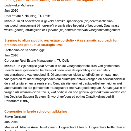
Lodewieke Michielsen
Juni 2010
Real Estate & Housing, TU Delft
Inhoud
: In dit onderzoek is gekeken welke spanningen (de)centralisatie van
vastgoedmanagement bij non-profit organisaties beperkt of bevordert. Daarnaast
welke (goede) strategieën er zijn voor (de)centralisatie van vastgoedmanagement.
Steering to align a public real estate portfolio - A systematic approach for
process and product at strategic level
Stefan van de Schootbrugge
Juni 2010
Corporate Real Estate Management, TU Delft
Inhoud:
In zijn scriptie gaat Stefan in op de vastgoedportefeuilles van gemeenten.
Steeds meer gemeenten hebben gekozen voor de oprichting van een sterk
gecentraliseerd vastgoedbedrijf. Dit zou moeten leiden tot efficiënter omgaan met
vastgoed en tot meer mogelijkheden om ruimtelijke ontwikkelingen en sociaal beleid in
de stad te sturen en te realiseren. Centralisatie van het vastgoedbeheer leidt er niet
automatisch toe dat gemeenten strategischer met vastgoed omgaan. Stefan gaat in op
vragen als waarom dit niet zo is, wat nodig is en hoe gebruik gemaakt kan worden van
het Decision Support System. Er wordt gefocused op het Ontwikkelingsbedrijf
Rotterdam (OBR).
Corporaties in brede schoolontwikkeling
Edwin Dortland
Juni 2010
Master of Urban & Area Development, Hogeschool Utrecht, Hogeschool Rotterdam en