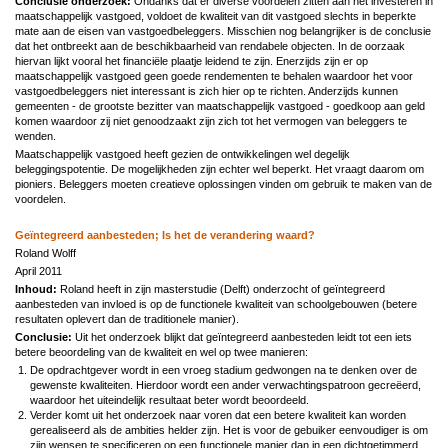
Conclusie onderzoek:
Ondanks dat er diverse voordelen zitten aan het investeren in
maatschappelijk vastgoed, voldoet de kwaliteit van dit vastgoed slechts in beperkte
mate aan de eisen van vastgoedbeleggers. Misschien nog belangrijker is de conclusie
dat het ontbreekt aan de beschikbaarheid van rendabele objecten. In de oorzaak
hiervan lijkt vooral het financiële plaatje leidend te zijn. Enerzijds zijn er op
maatschappelijk vastgoed geen goede rendementen te behalen waardoor het voor
vastgoedbeleggers niet interessant is zich hier op te richten. Anderzijds kunnen
gemeenten - de grootste bezitter van maatschappelijk vastgoed - goedkoop aan geld
komen waardoor zij niet genoodzaakt zijn zich tot het vermogen van beleggers te
wenden.
Maatschappelijk vastgoed heeft gezien de ontwikkelingen wel degelijk
beleggingspotentie. De mogelijkheden zijn echter wel beperkt. Het vraagt daarom om
pioniers. Beleggers moeten creatieve oplossingen vinden om gebruik te maken van de
voordelen.
Geïntegreerd aanbesteden; Is het de verandering waard?
Roland Wolff
April 2011
Inhoud:
Roland heeft in zijn masterstudie (Delft) onderzocht of geïntegreerd
aanbesteden van invloed is op de functionele kwaliteit van schoolgebouwen (betere
resultaten oplevert dan de traditionele manier).
Conclusie:
Uit het onderzoek blijkt dat geïntegreerd aanbesteden leidt tot een iets
betere beoordeling van de kwaliteit en wel op twee manieren:
De opdrachtgever wordt in een vroeg stadium gedwongen na te denken over de
gewenste kwaliteiten. Hierdoor wordt een ander verwachtingspatroon gecreëerd,
waardoor het uiteindelijk resultaat beter wordt beoordeeld.
Verder komt uit het onderzoek naar voren dat een betere kwaliteit kan worden
gerealiseerd als de ambities helder zijn. Het is voor de gebuiker eenvoudiger is om
zijn wensen te specificeren op een functionele manier dan in een dichtgetimmerd