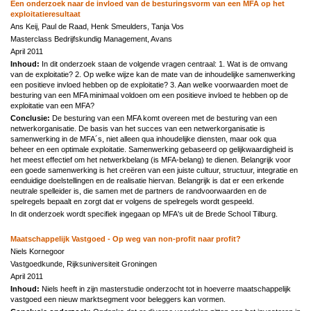
Een onderzoek naar de invloed van de besturingsvorm van een MFA op het
exploitatieresultaat
Ans Keij, Paul de Raad, Henk Smeulders, Tanja Vos
Masterclass Bedrijfskundig Management, Avans
April 2011
Inhoud:
In dit onderzoek staan de volgende vragen centraal: 1. Wat is de omvang
van de exploitatie? 2. Op welke wijze kan de mate van de inhoudelijke samenwerking
een positieve invloed hebben op de exploitatie? 3. Aan welke voorwaarden moet de
besturing van een MFA minimaal voldoen om een positieve invloed te hebben op de
exploitatie van een MFA?
Conclusie:
De besturing van een MFA komt overeen met de besturing van een
netwerkorganisatie. De basis van het succes van een netwerkorganisatie is
samenwerking in de MFA´s, niet alleen qua inhoudelijke diensten, maar ook qua
beheer en een optimale exploitatie. Samenwerking gebaseerd op gelijkwaardigheid is
het meest effectief om het netwerkbelang (is MFA-belang) te dienen. Belangrijk voor
een goede samenwerking is het creëren van een juiste cultuur, structuur, integratie en
eenduidige doelstellingen en de realisatie hiervan. Belangrijk is dat er een erkende
neutrale spelleider is, die samen met de partners de randvoorwaarden en de
spelregels bepaalt en zorgt dat er volgens de spelregels wordt gespeeld.
In dit onderzoek wordt specifiek ingegaan op MFA's uit de Brede School Tilburg.
Maatschappelijk Vastgoed - Op weg van non-profit naar profit?
Niels Kornegoor
Vastgoedkunde, Rijksuniversiteit Groningen
April 2011
Inhoud:
Niels heeft in zijn masterstudie onderzocht tot in hoeverre maatschappelijk
vastgoed een nieuw marktsegment voor beleggers kan vormen.