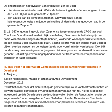
De onderdelen en hoofdvragen van onderzoek zijn als volgt:
Literatuur- en veldonderzoek: Wat is de huisvestingsbehoefte van jongeren tussen
de 17 en 30 jaar in de gemeente Zutphen?
Een advies aan de gemeente Zutphen: Op welke wijze kan de
huisvestingsbehoefte van jongeren invulling vinden in de vastgoedvoorraad in de
gemeente Zutphen?
Er zijn 367 enquetes ingevuld door Zutphense jongeren tussen de 17-30 jaar oud.
Conclusie: Vooral betaalbaarheid blijkt van belang. Daarnaast is het belangrijk om
basis winkelvoorzieningen dichtbij te hebben, voldoende woonoppervlakte te hebben
en een sociaal veilig gevoel in de buurt. Zolang de prijs van een woning maar voldoet
blijken overige wensen en behoeften (zoals woonvorm) minder van belang. Ook blijkt
dat de vraag naar woningen voor jongeren niet zeer groot en noodzakelijk is als vooraf
gedacht. Tot slot zijn zeven mogelijkheden voor het transformeren van panden naar
woningen in kaart gebracht.
Ruimte voor het alternatief: Gemeentelijke rol bij kantoortransformaties in
Overijssel
A. Meijberg
Saxion Hogeschool, Master of Urban and Area Development
December 2015
Kwalitatief onderzoek dat zich richt op de gemeentelijke rol in kantoortransformaties en
de wijze waarop gemeentes invulling kunnen geven aan hun rol. Hierbij is specifiek
ingezoomd op drie Overijsselse steden; deze vallen buiten de Randstad en onder de
zogenaamde ‘onderdrukgebieden’ van Nederland. Zwolle, Deventer en Enschede
fungeren in dit onderzoek als voorbeelden voor provinciale steden en hun wijze van
acteren in kantoortransformaties.