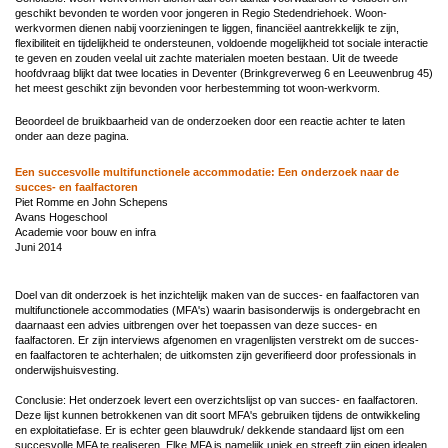
geschikt bevonden te worden voor jongeren in Regio Stedendriehoek. Woon-
werkvormen dienen nabij voorzieningen te liggen, financiëel aantrekkelijk te zijn,
flexibiliteit en tijdelijkheid te ondersteunen, voldoende mogelijkheid tot sociale interactie
te geven en zouden veelal uit zachte materialen moeten bestaan. Uit de tweede
hoofdvraag blijkt dat twee locaties in Deventer (Brinkgreverweg 6 en Leeuwenbrug 45)
het meest geschikt zijn bevonden voor herbestemming tot woon-werkvorm.
Beoordeel de bruikbaarheid van de onderzoeken door een reactie achter te laten
onder aan deze pagina.
Een succesvolle multifunctionele accommodatie: Een onderzoek naar de
succes- en faalfactoren
Piet Romme en John Schepens
Avans Hogeschool
Academie voor bouw en infra
Juni 2014
Doel van dit onderzoek is het inzichtelijk maken van de succes- en faalfactoren van
multifunctionele accommodaties (MFA's) waarin basisonderwijs is ondergebracht en
daarnaast een advies uitbrengen over het toepassen van deze succes- en
faalfactoren. Er zijn interviews afgenomen en vragenlijsten verstrekt om de succes-
en faalfactoren te achterhalen; de uitkomsten zijn geverifieerd door professionals in
onderwijshuisvesting.
Conclusie: Het onderzoek levert een overzichtslijst op van succes- en faalfactoren.
Deze lijst kunnen betrokkenen van dit soort MFA's gebruiken tijdens de ontwikkeling
en exploitatiefase. Er is echter geen blauwdruk/ dekkende standaard lijst om een
succesvolle MFA te realiseren. Elke MFA is namelijk uniek en streeft zijn eigen idealen