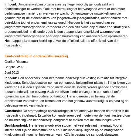
Inhoud:
Jongerenwelzijnsorganisaties zijn tegenwoordig genoodzaakt om
bedrijfsmatiger te werken. Ook met betrekking tot het vastgoed wordt er een meer
bedrijfsmatige manier van werken verwacht. Dit vanwege de ontwikkelingen die
gaande zijn bij de stakeholders van jongerenwelzijnsorganisaties, onder andere met
betrekking tot het ondernemingsvastgoed. Hierdoor is het vastgoed van een
jongerenwelzijnsorganisatie veranderd van een risicoloos object naar een strategisch
productiemiddel. In dit onderzoek is een stappenplan ontwikkeld waarmee een
jongerenwelzijnsorganisatie haar eigen huisvesting kan analyseren en optimaliseren.
Het stappenplan stuurt hierbij op zowel de efficiëntie als de effectiviteit van de
huisvesting.
Kind-centra(al) in onderwijshuisvesting
.
Gerike Ritsema
Scriptie MSRE
Juni 2013
Inhoud:
Een onderzoek naar bestaande onderwijshuisvesting in relatie tot integrale
kindcentra. Schoolgebouwen nemen een steeds belangrijker plaats in, in het leven van
kinderen.Dit is een stijgende trend,mede door de steeds verder gaande combinaties
tussen onderwijs en opvang.Vaak verblijven kinderen langer in een school-en/of
opvanglocatie dan hun ouders op kantoor. Het is daarom van belang dat de
architectuur van buiten- en binnenkant van het gebouw aantrekkelijk is en past bij de
belevingswereld van kinderen.
Conclusie:
De stormachtige ontwikkelingen in het onderwijs hebben de realiteit in de
huisvesting ingehaald. Er zal de komende jaren veel moeten worden geinvesteerd om
de huisvesting van het onderwijs congruent te maken met de inhoudelijke vorm.
Bruikbaarheid:
Het is een uitgebreide studie met veel relevant materiaal. Vooral
interessant zijn de hoofdstukken 5 en 7 die inhoudelijk ingaan op de vraag wat de
knelpunten zijn van het huisvesten van IKC's in bestaande schooolgebouwen.