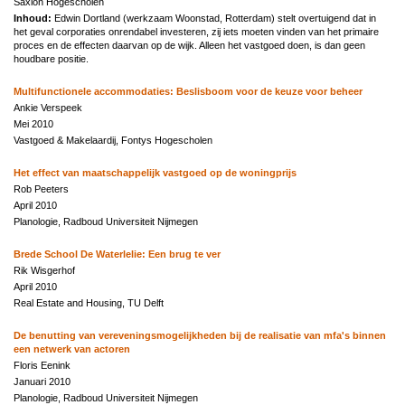
Saxion Hogescholen
Inhoud:
Edwin Dortland (werkzaam Woonstad, Rotterdam) stelt overtuigend dat in
het geval corporaties onrendabel investeren, zij iets moeten vinden van het primaire
proces en de effecten daarvan op de wijk. Alleen het vastgoed doen, is dan geen
houdbare positie.
Multifunctionele accommodaties: Beslisboom voor de keuze voor beheer
Ankie Verspeek
Mei 2010
Vastgoed & Makelaardij, Fontys Hogescholen
Het effect van maatschappelijk vastgoed op de woningprijs
Rob Peeters
April 2010
Planologie, Radboud Universiteit Nijmegen
Brede School De Waterlelie: Een brug te ver
Rik Wisgerhof
April 2010
Real Estate and Housing, TU Delft
De benutting van vereveningsmogelijkheden bij de realisatie van mfa's binnen
een netwerk van actoren
Floris Eenink
Januari 2010
Planologie, Radboud Universiteit Nijmegen