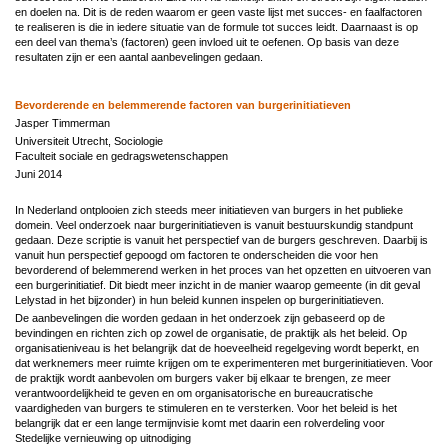
en doelen na. Dit is de reden waarom er geen vaste lijst met succes- en faalfactoren
te realiseren is die in iedere situatie van de formule tot succes leidt. Daarnaast is op
een deel van thema’s (factoren) geen invloed uit te oefenen. Op basis van deze
resultaten zijn er een aantal aanbevelingen gedaan.
Bevorderende en belemmerende factoren van burgerinitiatieven
Jasper Timmerman
Universiteit Utrecht, Sociologie
Faculteit sociale en gedragswetenschappen
Juni 2014
In Nederland ontplooien zich steeds meer initiatieven van burgers in het publieke
domein. Veel onderzoek naar burgerinitiatieven is vanuit bestuurskundig standpunt
gedaan. Deze scriptie is vanuit het perspectief van de burgers geschreven. Daarbij is
vanuit hun perspectief gepoogd om factoren te onderscheiden die voor hen
bevorderend of belemmerend werken in het proces van het opzetten en uitvoeren van
een burgerinitiatief. Dit biedt meer inzicht in de manier waarop gemeente (in dit geval
Lelystad in het bijzonder) in hun beleid kunnen inspelen op burgerinitiatieven.
De aanbevelingen die worden gedaan in het onderzoek zijn gebaseerd op de
bevindingen en richten zich op zowel de organisatie, de praktijk als het beleid. Op
organisatieniveau is het belangrijk dat de hoeveelheid regelgeving wordt beperkt, en
dat werknemers meer ruimte krijgen om te experimenteren met burgerinitiatieven. Voor
de praktijk wordt aanbevolen om burgers vaker bij elkaar te brengen, ze meer
verantwoordelijkheid te geven en om organisatorische en bureaucratische
vaardigheden van burgers te stimuleren en te versterken. Voor het beleid is het
belangrijk dat er een lange termijnvisie komt met daarin een rolverdeling voor
Stedelijke vernieuwing op uitnodiging