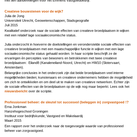
met tien aanbevelingen voor het Emmens vastgoedbedrijf.
Creatieve bouwstenen voor de wijk?
Julia de Jong
Universiteit Utrecht, Geowetenschappen, Stadsgeografie
Juli 2015
Kwalitatief onderzoek naar de sociale effecten van creatieve broedplaatsen in wijken
met een relatief lage sociaaleconomische status.
Julia onderzocht in hoeverre de doelstellingen en veronderstelde sociale effecten van
creatieve broedplaatsen met een maatschappelijke functie in wijken met een lage
sociaaleconomische status gehaald worden.
In haar scriptie beschrijft ze de
ervaringen èn percepties van bewoners en betrokkenen met twee creatieve
broedplaatsen: Eiland8 (Kanaleneiland-Noord, Utrecht) en HW10 (Slotervaart,
Amsterdam).
Belangrijke conclusies in het onderzoek zijn dat beide broedplaatsen veel interne
mogelijkheden bieden; kunstenaars en creatieve ondernemers hebben de mogelijkheid
om zich te ontwikkelen en om deel uit te maken van creatieve netwerken. Echter zijn
de sociale effecten van de broedplaatsen op de wijk nog maar beperkt. Lees ook het
nieuwsbericht
over de scriptie.
Professioneel beheer: de sleutel tot succesvol (beleggen in) zorgvastgoed !?
Erna Jonkman
Hanzehogeschool Groningen
Instituut voor bedrijfskunde, Vastgoed en Makelaardij
Maart 2015
Een rapport over het onderzoek naar de toegevoegde waarde van professioneel
beheer van zorgvastgoed.