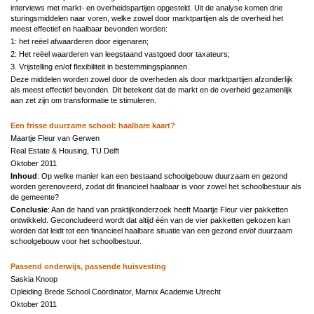
interviews met markt- en overheidspartijen opgesteld. Uit de analyse komen drie
sturingsmiddelen naar voren, welke zowel door marktpartijen als de overheid het
meest effectief en haalbaar bevonden worden:
1: het reëel afwaarderen door eigenaren;
2: Het reëel waarderen van leegstaand vastgoed door taxateurs;
3. Vrijstelling en/of flexibiliteit in bestemmingsplannen.
Deze middelen worden zowel door de overheden als door marktpartijen afzonderlijk
als meest effectief bevonden. Dit betekent dat de markt en de overheid gezamenlijk
aan zet zijn om transformatie te stimuleren.
Een frisse duurzame school: haalbare kaart?
Maartje Fleur van Gerwen
Real Estate & Housing, TU Delft
Oktober 2011
Inhoud
: Op welke manier kan een bestaand schoolgebouw duurzaam en gezond
worden gerenoveerd, zodat dit financieel haalbaar is voor zowel het schoolbestuur als
de gemeente?
Conclusie
: Aan de hand van praktijkonderzoek heeft Maartje Fleur vier pakketten
ontwikkeld. Geconcludeerd wordt dat altijd één van de vier pakketten gekozen kan
worden dat leidt tot een financieel haalbare situatie van een gezond en/of duurzaam
schoolgebouw voor het schoolbestuur.
Passend onderwijs, passende huisvesting
Saskia Knoop
Opleiding Brede School Coördinator, Marnix Academie Utrecht
Oktober 2011