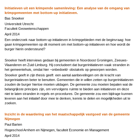
Initiatieven uit een krimpende samenleving: Een analyse van de omgang van
krimpgemeenten met bottom-up initiatieven.
Bas Snoeker
Universiteit Utrecht
Faculteit Geowetenschappen
April 2014
Een onderzoek naar bottom-up initiatieven in krimpgebieden met de beginvraag: hoe
gaan krimpgemeenten op dit moment om met bottom-up initiatieven en hoe wordt de
burger hierin ondersteund?
Snoeker heeft interviews gedaan bij gemeenten in Noordoost Groningen, Zeeuws-
Vlaanderen en Zuid-Limburg. Hij concludeert dat burgerinitiatieven vaak stranden in
het gemeentehuis, omdat hier –onbedoeld- obstakels op geworpen worden.
Snoeker geeft in zijn thesis geeft een aantal aanbevelingen om de kracht van
burgeriniatieven beter te benutten. Gemeenten die in willen zetten op burgerinitiatieven
zouden de burger hiertoe moeten uitdagen. De gemeente zou moeten bepalen wat de
belangrijkste principes zijn, om vervolgens ruimte te bieden aan initiatieven en deze
niet te laten stranden in regels en procedures. De gemeente zou een bijdrage kunnen
leveren aan het initiatief door mee te denken, kennis te delen en mogelijkheden uit te
zoeken.
Inzicht in de waardering van het maatschappelijk vastgoed van de gemeente
Nijmegen
Paul Barten
Hogeschool Arnhem en Nijmegen, faculteit Economie en Management
April 2014