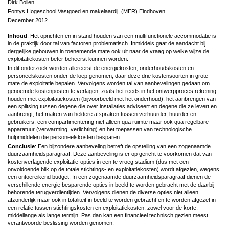
Dirk Bollen
Fontys Hogeschool Vastgoed en makelaardij, (MER) Eindhoven
December 2012
Inhoud
: Het oprichten en in stand houden van een multifunctionele accommodatie is
in de praktijk door tal van factoren problematisch. Inmiddels gaat de aandacht bij
dergelijke gebouwen in toenemende mate ook uit naar de vraag op welke wijze de
exploitatiekosten beter beheerst kunnen worden.
In dit onderzoek worden allereerst de energiekosten, onderhoudskosten en
personeelskosten onder de loep genomen, daar deze drie kostensoorten in grote
mate de exploitatie bepalen. Vervolgens worden tal van aanbevelingen gedaan om
genoemde kostenposten te verlagen, zoals het reeds in het ontwerpproces rekening
houden met exploitatiekosten (bijvoorbeeld met het onderhoud), het aanbrengen van
een splitsing tussen degene die over installaties adviseert en degene die ze levert en
aanbrengt, het maken van heldere afspraken tussen verhuurder, huurder en
gebruikers, een compartimentering niet alleen qua ruimte maar ook qua regelbare
apparatuur (verwarming, verlichting) en het toepassen van technologische
hulpmiddelen die personeelskosten besparen.
Conclusie
: Een bijzondere aanbeveling betreft de opstelling van een zogenaamde
duurzaamheidsparagraaf. Deze aanbeveling is er op gericht te voorkomen dat van
kostenverlagende exploitatie-opties in een te vroeg stadium (dus met een
onvoldoende blik op de totale stichtings- en exploitatiekosten) wordt afgezien, wegens
een ontoereikend budget. In een zogenaamde duurzaamheidsparagraaf dienen de
verschillende energie besparende opties in beeld te worden gebracht met de daarbij
behorende terugverdientijden. Vervolgens dienen de diverse opties niet alleen
afzonderlijk maar ook in totaliteit in beeld te worden gebracht en te worden afgezet in
een relatie tussen stichtingskosten en exploitatiekosten, zowel voor de korte,
middellange als lange termijn. Pas dan kan een financieel technisch gezien meest
verantwoorde beslissing worden genomen.