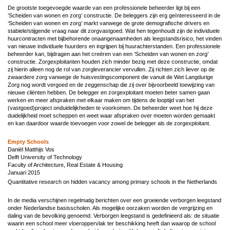
De grootste toegevoegde waarde van een professionele beheerder ligt bij een
‘Scheiden van wonen en zorg’ constructie. De beleggers zijn erg geïnteresseerd in de
‘Scheiden van wonen en zorg’ markt vanwege de grote demografische drivers en
stabiele/stijgende vraag naar dit zorgvastgoed. Wat hen tegenhoudt zijn de individuele
huurcontracten met bijbehorende onaangenaamheden als leegstandsrisico, het vinden
van nieuwe individuele huurders en ingrijpen bij huurachterstanden. Een professionele
beheerder kan, bijdragen aan het creëren van een ‘Scheiden van wonen en zorg’
constructie. Zorgexploitanten houden zich minder bezig met deze constructie, omdat
zij hierin alleen nog de rol van zorgleverancier vervullen. Zij richten zich liever op de
zwaardere zorg vanwege de huisvestingscomponent die vanuit de Wet Langdurige
Zorg nog wordt vergoed en de zeggenschap die zij over bijvoorbeeld toewijzing van
nieuwe cliënten hebben. De belegger en zorgexploitant moeten beter samen gaan
werken en meer afspraken met elkaar maken om tijdens de looptijd van het
(vastgoed)project onduidelijkheden te voorkomen. De beheerder weet hoe hij deze
duidelijkheid moet scheppen en weet waar afspraken over moeten worden gemaakt
en kan daardoor waarde toevoegen voor zowel de belegger als de zorgexploitant.
Empty Schools
Daniël Matthijs Vos
Delft University of Technology
Faculty of Architecture, Real Estate & Housing
Januari 2015
Quantitative research on hidden vacancy among primary schools in the Netherlands
In de media verschijnen regelmatig berichten over een groeiende verborgen leegstand
onder Nederlandse basisscholen. Als mogelijke oorzaken worden de vergrijzing en
daling van de bevolking genoemd. Verborgen leegstand is gedefinieerd als: de situatie
waarin een school meer vloeroppervlak ter beschikking heeft dan waarop de school