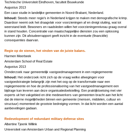
Technische Universiteit Eindhoven, faculteit Bouwkunde
Augustus 2013
Een case studie in landelijke gemeenten in Noord-Brabant, Nederland.
Inhoud:
Steeds meer regio's in Nederland krijgen te maken met demografische krimp.
Daardoor neemt ook het draagvlak voor voorzieningen af en dreigt sluiting, wat tot
weerstand leidt. Bewoners en raadsleden willen het voorzieningenniveau graag overal
in stand houden. Concentratie van maatschappelijke diensten zou een oplossing
kunnen zijn. Dit afstudeerrapport geeft inzicht in de eventuele (financiële)
consequenties daarvan.
Regie op de stenen, het vinden van de juiste balans.
Harmen Meerbeek
Amsterdam School of Real Estate
Augustus 2013
Onnderzoek naar gemeentelijk vastgoedmanagement in een regiegemeente
Inhoud:
Het onderzoek richt zich op de vraag welke afwegingen voor
vastgoedstrategie belangrijk zijn met het oog op de transformatie naar een
regiegemeente en hoe de professionalisering van het vastgoedmanagement een
bijdrage kan leveren aan deze organisatiedoelstelling. Een praktijktoetsing met vier
experts uit het vakgebied en drie medewerkers van gemeenten bracht aan het licht
dat de interne mogelijkheden binnen een gemeente (mensen, middelen, cultuur en
structuur) momenteel de grootste bedreiging vormen. In dat licht worden een aantal
aanbevelingen gadaan.
Redevelopment of redundant military defense sites
Albertine Tjeenk Willink
Universiteit van Amsterdam Urban and Regional Planning