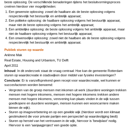
beste oplossing. De verschillende benaderingen tijdens het besluitvormingsproces
creëren hierdoor vier mogelijkheden:
Een gewenste oplossing: zowel de haalbare als de beste oplossing volgens
respectievelijk het bestuurlijk en ambtelijk apparaat;
Een politieke oplossing: de haalbare oplossing volgens het bestuurlijk apparaat,
maar niet de beste oplossing volgens het ambtelijk apparaat;
Een ambtelijke oplossing: de beste oplossing volgens het ambtelijk apparaat, maar
niet de haalbare oplossing volgens het bestuurlijk apparaat;
Een onwenselijke oplossing: zowel niet de haalbare als de beste oplossing volgens
respectievelijk het bestuurlijk en ambtelijk apparaat.
Publiek sturen op waarde
Ariënne Mak
Real Estate, Housing and Urbanism, TU Delft
April 2011
Inhoud
: In dit onderzoek staat de vraag centraal: Hoe kan de gemeente Rotterdam
sturen op waardecreatie in stadswijken door middel van fysieke investeringen?
Conclusie
: Er is vanzelfsprekend geen recept voor waardecreatie, wel kunnen er
succesfactoren worden benoemd:
Vergroten van de groep mensen met inkomen uit werk (duurdere woningen trekken
mensen met hogere inkomens, mensen met hogere inkomens trekken andere
mensen met hogere inkomens, verevening kan plaats vinden in de wijk tussen
goedkopere en duurdere woningen, mensen kunnen een wooncarriere maken
binnen de wijk).
Sturen op imagoverbetering en op een gewilde wijk (hierdoor wordt een klimaat
gestimuleerd die voor private partijen een perspectief op waardestijging biedt)
Sturen op herstel van het vertrouwen in de wijk, hiervoor is 'bewijslast' nodig.
Hiervoor is een 'aanjaagproject' een goede optie.