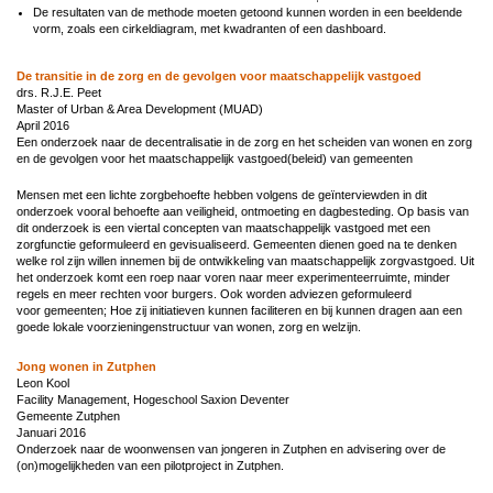
De resultaten van de methode moeten getoond kunnen worden in een beeldende
vorm, zoals een cirkeldiagram, met kwadranten of een dashboard.
De transitie in de zorg en de gevolgen voor maatschappelijk vastgoed
drs. R.J.E. Peet
Master of Urban & Area Development (MUAD)
April 2016
Een onderzoek naar de decentralisatie in de zorg en het scheiden van wonen en zorg
en de gevolgen voor het maatschappelijk vastgoed(beleid) van gemeenten
Mensen met een lichte zorgbehoefte hebben volgens de geïnterviewden in dit
onderzoek vooral behoefte aan veiligheid, ontmoeting en dagbesteding. Op basis van
dit onderzoek is een viertal concepten van maatschappelijk vastgoed met een
zorgfunctie geformuleerd en gevisualiseerd. Gemeenten dienen goed na te denken
welke rol zijn willen innemen bij de ontwikkeling van maatschappelijk zorgvastgoed. Uit
het onderzoek komt een roep naar voren naar meer experimenteerruimte, minder
regels en meer rechten voor burgers. Ook worden adviezen geformuleerd
voor gemeenten; Hoe zij initiatieven kunnen faciliteren en bij kunnen dragen aan een
goede lokale voorzieningenstructuur van wonen, zorg en welzijn.
Jong wonen in Zutphen
Leon Kool
Facility Management, Hogeschool Saxion Deventer
Gemeente Zutphen
Januari 2016
Onderzoek naar de woonwensen van jongeren in Zutphen en advisering over de
(on)mogelijkheden van een pilotproject in Zutphen.