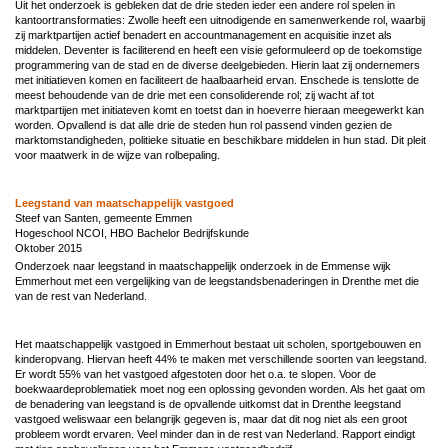
Uit het onderzoek is gebleken dat de drie steden ieder een andere rol spelen in
kantoortransformaties: Zwolle heeft een uitnodigende en samenwerkende rol, waarbij
zij marktpartijen actief benadert en accountmanagement en acquisitie inzet als
middelen. Deventer is faciliterend en heeft een visie geformuleerd op de toekomstige
programmering van de stad en de diverse deelgebieden. Hierin laat zij ondernemers
met initiatieven komen en faciliteert de haalbaarheid ervan. Enschede is tenslotte de
meest behoudende van de drie met een consoliderende rol; zij wacht af tot
marktpartijen met initiateven komt en toetst dan in hoeverre hieraan meegewerkt kan
worden. Opvallend is dat alle drie de steden hun rol passend vinden gezien de
marktomstandigheden, politieke situatie en beschikbare middelen in hun stad. Dit pleit
voor maatwerk in de wijze van rolbepaling.
Leegstand van maatschappelijk vastgoed
Steef van Santen, gemeente Emmen
Hogeschool NCOI, HBO Bachelor Bedrijfskunde
Oktober 2015
Onderzoek naar leegstand in maatschappelijk onderzoek in de Emmense wijk
Emmerhout met een vergelijking van de leegstandsbenaderingen in Drenthe met die
van de rest van Nederland.
Het maatschappelijk vastgoed in Emmerhout bestaat uit scholen, sportgebouwen en
kinderopvang. Hiervan heeft 44% te maken met verschillende soorten van leegstand.
Er wordt 55% van het vastgoed afgestoten door het o.a. te slopen. Voor de
boekwaardeproblematiek moet nog een oplossing gevonden worden. Als het gaat om
de benadering van leegstand is de opvallende uitkomst dat in Drenthe leegstand
vastgoed weliswaar een belangrijk gegeven is, maar dat dit nog niet als een groot
probleem wordt ervaren. Veel minder dan in de rest van Nederland. Rapport eindigt