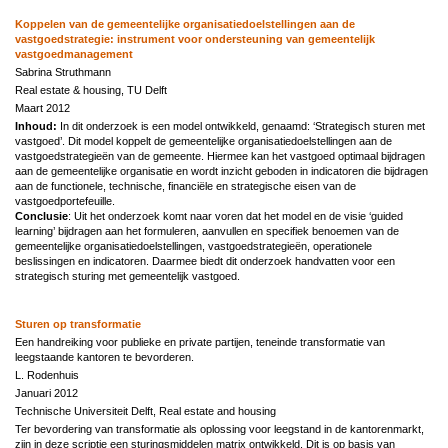
Koppelen van de gemeentelijke organisatiedoelstellingen aan de
vastgoedstrategie: instrument voor ondersteuning van gemeentelijk
vastgoedmanagement
Sabrina Struthmann
Real estate & housing, TU Delft
Maart 2012
Inhoud:
In dit onderzoek is een model ontwikkeld, genaamd: ‘Strategisch sturen met
vastgoed’. Dit model koppelt de gemeentelijke organisatiedoelstellingen aan de
vastgoedstrategieën van de gemeente. Hiermee kan het vastgoed optimaal bijdragen
aan de gemeentelijke organisatie en wordt inzicht geboden in indicatoren die bijdragen
aan de functionele, technische, financiële en strategische eisen van de
vastgoedportefeuille.
Conclusie
: Uit het onderzoek komt naar voren dat het model en de visie ‘guided
learning’ bijdragen aan het formuleren, aanvullen en specifiek benoemen van de
gemeentelijke organisatiedoelstellingen, vastgoedstrategieën, operationele
beslissingen en indicatoren. Daarmee biedt dit onderzoek handvatten voor een
strategisch sturing met gemeentelijk vastgoed.
Sturen op transformatie
Een handreiking voor publieke en private partijen, teneinde transformatie van
leegstaande kantoren te bevorderen.
L. Rodenhuis
Januari 2012
Technische Universiteit Delft, Real estate and housing
Ter bevordering van transformatie als oplossing voor leegstand in de kantorenmarkt,
zijn in deze scriptie een sturingsmiddelen matrix ontwikkeld. Dit is op basis van