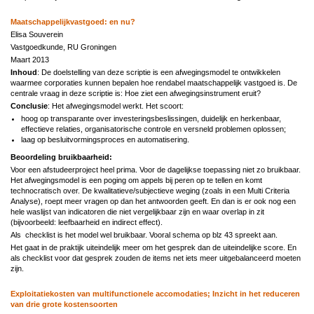
Maatschappelijkvastgoed: en nu?
Elisa Souverein
Vastgoedkunde, RU Groningen
Maart 2013
Inhoud
: De doelstelling van deze scriptie is een afwegingsmodel te ontwikkelen
waarmee corporaties kunnen bepalen hoe rendabel maatschappelijk vastgoed is. De
centrale vraag in deze scriptie is: Hoe ziet een afwegingsinstrument eruit?
Conclusie
: Het afwegingsmodel werkt. Het scoort:
hoog op transparante over investeringsbeslissingen, duidelijk en herkenbaar,
effectieve relaties, organisatorische controle en versneld problemen oplossen;
laag op besluitvormingsproces en automatisering.
Beoordeling bruikbaarheid:
Voor een afstudeerproject heel prima. Voor de dagelijkse toepassing niet zo bruikbaar.
Het afwegingsmodel
is een poging om appels bij peren op te tellen en komt
technocratisch over. De k
walitatieve/subjectieve weging (zoals in een Multi Criteria
Analyse), roept meer vragen op dan het antwoorden geeft. En dan is er ook nog een
hele waslijst van indicatoren die niet vergelijkbaar zijn en waar overlap in zit
(bijvoorbeeld: leefbaarheid en indirect effect).
Als
checklist is het model wel bruikbaar. Vooral schema op blz 43 spreekt aan.
Het gaat in de praktijk uiteindelijk meer om het gesprek dan de uiteindelijke score. En
als checklist voor dat gesprek zouden de items net iets meer uitgebalanceerd moeten
zijn.
Exploitatiekosten van multifunctionele accomodaties; Inzicht in het reduceren
van drie grote kostensoorten