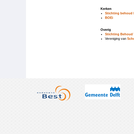
Kerken
Stichting behoud 
BOEi
Overig
Stichting Behoud
Vereniging van
Sch
Boeknavigatie-
links
voor
Belangenorganisa
in
het
maatschappelijk
veld