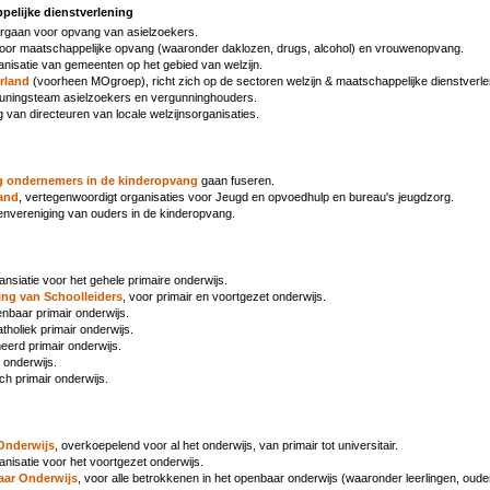
pelijke dienstverlening
 orgaan voor opvang van asielzoekers.
 voor maatschappelijke opvang (waaronder daklozen, drugs, alcohol) en vrouwenopvang.
anisatie van gemeenten op het gebied van welzijn.
rland
(voorheen MOgroep), richt zich op de sectoren welzijn & maatschappelijke dienstverle
euningsteam
asielzoekers en vergunninghouders.
g van directeuren van locale welzijnsorganisaties.
g ondernemers in de kinderopvang
gaan fuseren.
and
, vertegenwoordigt organisaties voor Jeugd en opvoedhulp en bureau's jeugdzorg.
envereniging van ouders in de kinderopvang.
ansiatie voor het gehele primaire onderwijs.
ng van Schoolleiders
, voor primair en voortgezet onderwijs.
enbaar primair onderwijs.
atholiek primair onderwijs.
eerd primair onderwijs.
r onderwijs.
sch primair onderwijs.
 Onderwijs
, overkoepelend voor al het onderwijs, van primair tot universitair.
anisatie voor het voortgezet onderwijs.
aar Onderwijs
, voor alle betrokkenen in het openbaar onderwijs (waaronder leerlingen, oude