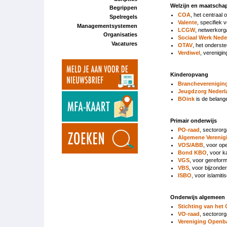
Welzijn en maatschap
Begrippen
COA
, het centraal
Spelregels
Valente
, specifiek
Managementsystemen
LCGW
, netwerkorg
Organisaties
Sociaal Werk Nede
Vacatures
OTAV
, het onderst
Verdiwel
, verenigin
Kinderopvang
Brancheverenigin
Jeugdzorg Nederl
BOink
is de belang
Primair onderwijs
PO-raad
, sectororg
Algemene Verenigi
VOS/ABB
, voor op
Bond KBO
, voor k
VGS
, voor gereform
VBS
, voor bijzonde
ISBO
, voor islamiti
Onderwijs algemeen
Stichting van het
VO-raad
, sectororg
Vereniging Openb