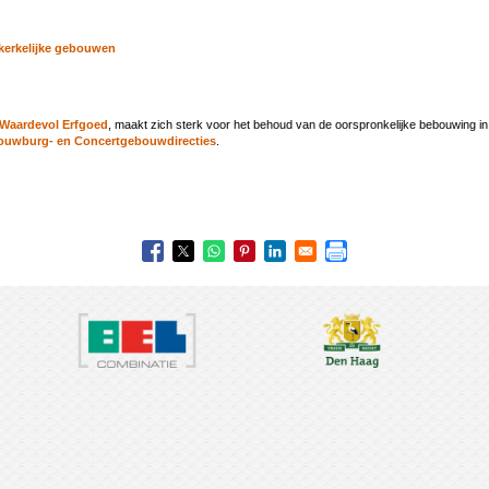
kerkelijke gebouwen
 Waardevol Erfgoed
, maakt zich sterk voor het behoud van de oorspronkelijke bebouwing i
ouwburg- en Concertgebouwdirecties
.
ties
e