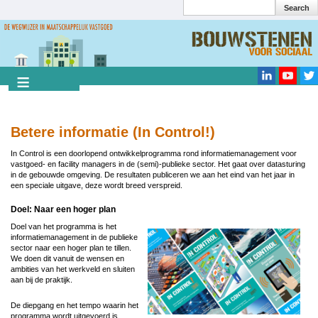
Search
Overslaan
en
Search
naar
de
inhoud
gaan
Betere informatie (In Control!)
In Control is een doorlopend ontwikkelprogramma rond informatiemanagement voor
vastgoed- en facility managers in de (semi)-publieke sector. Het gaat over datasturing
in de gebouwde omgeving. De resultaten publiceren we aan het eind van het jaar in
een speciale uitgave, deze wordt breed verspreid.
Doel: Naar een hoger plan
Doel van het programma is het
informatiemanagement in de publieke
sector naar een hoger plan te tillen.
We doen dit vanuit de wensen en
ambities van het werkveld en sluiten
aan bij de praktijk.
De diepgang en het tempo waarin het
programma wordt uitgevoerd is