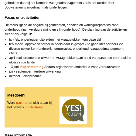
gebruiken daarbij het Kompas vastgoedmanagement zoals dat eerder door
Bouwstenen is uitgebracht als onderlegger.
Focus en activiteiten
De focus ligt op de opgave bij gemeenten, scholen en woningcorporaties rond
onderhoud (incl. verduurzaming en slim onderhoud). De planning van de activiteiten
ziet er als volgt uit:
jan-feb: onderlegger uitbreiden met vraagstukken van deze tijd
feb-maart: opgave scherper in beeld door in gesprek te gaan met partners via
diverse netwerken (onderwijs, corporaties, onderhoud, vastgoedmanagement,
chefs)
april-mei: ordenen en uitwerken vraagstukken aan hand van cases en voorbeelden
elders in de lande
13 juni:
Expertmeeting
Anders organiseren onderhoud voor verduurzamen
juli - september: verdere uitwerking
oktober - eindproduct
Meedoen?
Word
partner
en sluit u aan bij
het netwerk
onderhoud
.
Meer informatie