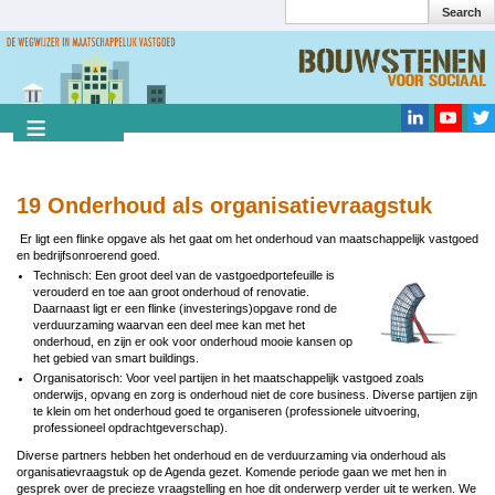
Search
Overslaan
en
Search
naar
de
inhoud
gaan
19 Onderhoud als organisatievraagstuk
E
r ligt een flinke opgave als het gaat om het onderhoud van maatschappelijk vastgoed
en bedrijfsonroerend goed.
Technisch: Een groot deel van de vastgoedportefeuille is
verouderd en toe aan groot onderhoud of renovatie.
Daarnaast ligt er een flinke (investerings)opgave rond de
verduurzaming waarvan een deel mee kan met het
onderhoud, en zijn er ook voor onderhoud mooie kansen op
het gebied van smart buildings.
Organisatorisch: Voor veel partijen in het maatschappelijk vastgoed zoals
onderwijs, opvang en zorg is onderhoud niet de core business. Diverse partijen zijn
te klein om het onderhoud goed te organiseren (professionele uitvoering,
professioneel opdrachtgeverschap).
Diverse partners hebben het onderhoud en de verduurzaming via onderhoud als
organisatievraagstuk op de Agenda gezet.
Komende periode gaan we met hen in
gesprek over de precieze vraagstelling en hoe dit onderwerp verder uit te werken. We