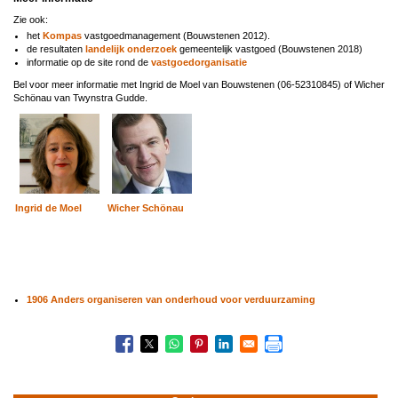
Zie ook:
het
Kompas
vastgoedmanagement (Bouwstenen 2012).
de resultaten
landelijk onderzoek
gemeentelijk vastgoed (Bouwstenen 2018)
informatie op de site rond de
vastgoedorganisatie
Bel voor meer informatie met Ingrid de Moel van Bouwstenen (06-52310845) of Wicher
Schönau van Twynstra Gudde.
Ingrid de Moel
Wicher Schönau
1906 Anders organiseren van onderhoud voor verduurzaming
Boeknavigatie-
links
voor
19
Onderhoud