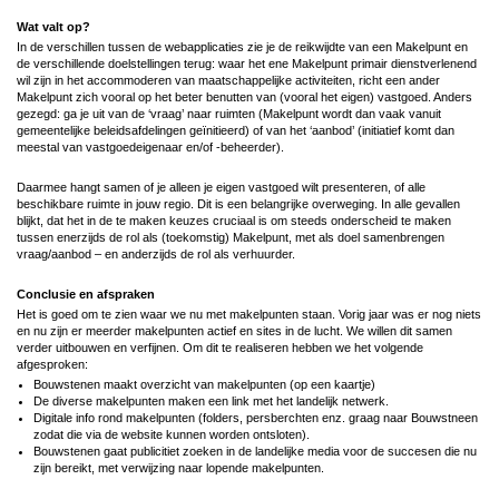
Wat valt op?
In de verschillen tussen de webapplicaties zie je de reikwijdte van een Makelpunt en
de verschillende doelstellingen terug: waar het ene Makelpunt primair dienstverlenend
wil zijn in het accommoderen van maatschappelijke activiteiten, richt een ander
Makelpunt zich vooral op het beter benutten van (vooral het eigen) vastgoed. Anders
gezegd: ga je uit van de ‘vraag’ naar ruimten (Makelpunt wordt dan vaak vanuit
gemeentelijke beleidsafdelingen geïnitieerd) of van het ‘aanbod’ (initiatief komt dan
meestal van vastgoedeigenaar en/of -beheerder).
Daarmee hangt samen of je alleen je eigen vastgoed wilt presenteren, of alle
beschikbare ruimte in jouw regio. Dit is een belangrijke overweging. In alle gevallen
blijkt, dat het in de te maken keuzes cruciaal is om steeds onderscheid te maken
tussen enerzijds de rol als (toekomstig) Makelpunt, met als doel samenbrengen
vraag/aanbod – en anderzijds de rol als verhuurder.
Conclusie en afspraken
Het is goed om te zien waar we nu met makelpunten staan. Vorig jaar was er nog niets
en nu zijn er meerder makelpunten actief en sites in de lucht. We willen dit samen
verder uitbouwen en verfijnen. Om dit te realiseren hebben we het volgende
afgesproken:
Bouwstenen maakt overzicht van makelpunten (op een kaartje)
De diverse makelpunten maken een link met het landelijk netwerk.
Digitale info rond makelpunten (folders, persberchten enz. graag naar Bouwstneen
zodat die via de website kunnen worden ontsloten).
Bouwstenen gaat publicitiet zoeken in de landelijke media voor de succesen die nu
zijn bereikt, met verwijzing naar lopende makelpunten.