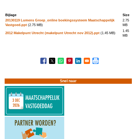
Bijlage
Size
20130119 Lumens Groep_online boekingssysteem Maatschappelijk
2.75
Vastgoed.ppt
(2.75 MB)
MB
1.45
2012 Makelpunt Utrecht (makelpunt Utrecht nov 2012).ppt
(1.45 MB)
MB
Boeknavigatie-
links
voor
1301
Vergelijking
Snel naar
websites