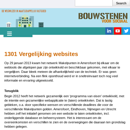
Search
Overslaan
en
Search
naar
de
inhoud
gaan
1301 Vergelijking websites
Op 29 januari 2013 kwam het netwerk Makelpunten in Amersfoort bij elkaar om de
webtools die afgelopen jaar zijn ontwikkeld en beschikbaar gekomen, met elkaar te
vergelijken. Daar bleek meteen de afhankelijkheid van de techniek. Er was geen
internetverbinding. Na een flink oponthoud werd er in sneltreinvaart toch nog veel
informatie en ervaring uitgewisseld.
Terugblik
Begin 2012 heeft het netwerk gezamenlijk een ‘programma van eisen’ ontwikkeld, met
de intentie een gezamenlijke webapplicatie te (laten) ontwikkelen. Dat is lastig
gebleken, o.a. door specifieke wensen en verschillende deadlines die voor de
verschillende Makelpunten golden. Amersfoort, Eindhoven, Nijmegen en Utrecht
hebben zelf het initiatief genomen om een website te laten ontwikkelen, incl.
onderliggende database en beheersysteem. Het is interessant om de
overeenkomsten en verschillen te zien en de overwegingen die daaraan ten grondslag
hebben gelegen.