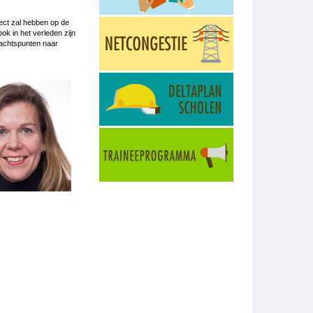
ect zal hebben op de
k in het verleden zijn
dachtspunten naar