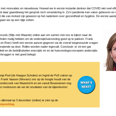
met renovaties en nieuwbouw. Hoewel we in eerste instantie denken dat COVID niet veel eff
t daar gaandeweg het gesprek toch verandering in. Zo’n pandemie kan vaker gebeuren en oo
t die van invloed zijn geweest op het nadenken over gezondheid en hygiëne. De eerste aan
aan we op een rijtje zetten.
essels (Wijs met Waarde) online aan om samen met ons te kijken naar de
cholen nodig hebben om de onderwijshuisvesting goed op te pakken. Frank
 en Roer) heeft een eerste aanzet gegeven via de vooraf toegestuurde vragen
ratende op door. Rollen worden nader ingevuld. Conclusie: er zit een gat
leid en de bedrijfsdoelen enerzijds en en de huisvestingsconcepten anderzijds.
rbruggen is niet goed belegd.
nja Pool (de Haagse Scholen) en Ingrid de PvE-zaken op
en, Frank Vaasen (Movare) ons op de hoogte houdt van de
t onderzoek van Maastricht en we vanuit Bouwstenen nog
jst rondsturen als we de resultaten van de bijeenkomst
e allemaal op 3 december (online) te zien op de
astgoeddag
.