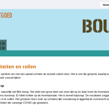
Hom
Hoofd
teiten en rollen
preken we met een aantal scholen de actuele zaken door. Het is een fijn gesprek waarbij 
ok vooruit kijken.
 op
atuurlijk wel flink bezig. Het slokt een groot deel van onze tijd op en daar komt de inventaris
ns bovenop. Er klinkt kritiek op de inventarisatie. Het is teveel hapsnap. De resultaten zeg
les in te vullen. Het grootste risico (ook op scholen) lijkt vooralsnog te liggenbij de overdrach
cholen die vanwege COVID zijn gesloten).