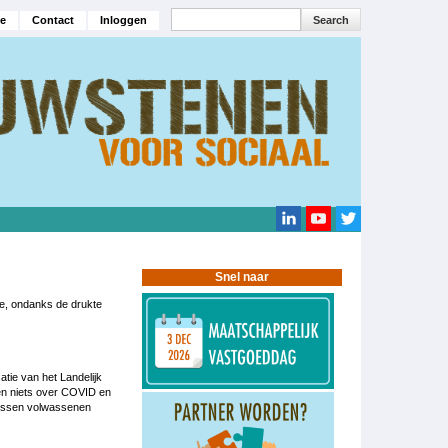
Search
e
Contact
Inloggen
navigatie
Search
Snel naar
we, ondanks de drukte
atie van het Landelijk
gen niets over COVID en
t tussen volwassenen