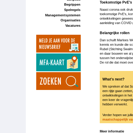
Toekomstige PvE’s
Begrippen
Naast corona ook druk 
Spelregels
toekomstige PvE’s, kom
Managementsystemen
ontwikkelingen gewees
Organisaties
aanleiding van COVID g
Vacatures
Belangrijke rollen
Dan schuift Marloes W
kennis en kunde die s
Rubel (Stichting Swalm
en daar bouwen we al p
tussen het onderwijsbe
De rol die dat moet ove
What's next?
We spreken af dat So
een rijtje gaan zett
ontwikkelingen in he
een keer de vragenli
hebben verwerkt.
Verder hopen we julli
maatschappelijk v
Meer informatie