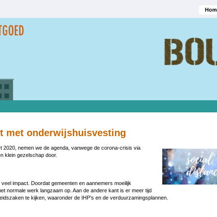
Hom
Hoofd
t met onderwijshuisvesting
 2020, nemen we de agenda, vanwege de corona-crisis via
en klein gezelschap door.
 veel impact. Doordat gemeenten en aannemers moeilijk
 het normale werk langzaam op. Aan de andere kant is er meer tijd
eidszaken te kijken, waaronder de IHP’s en de verduurzamingsplannen.