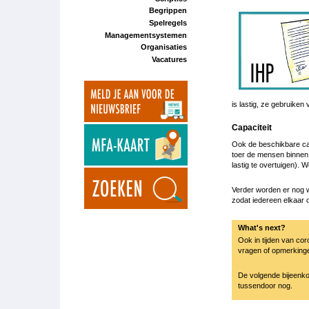
Begrippen
Spelregels
Managementsystemen
Organisaties
Vacatures
is lastig, ze gebruike
Capaciteit
Ook de beschikbare capa
toer de mensen binnen 
lastig te overtuigen).
Verder worden er nog 
zodat iedereen elkaar o
What's next?
Ook in tijden van cor
vragen of opmerkinge
De volgende bijeenko
tussendoor nog.