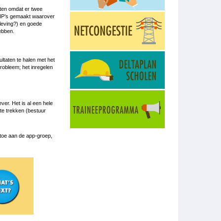
hten omdat er twee
IHP’s gemaakt waarover
leving?) en goede
hebben.
ltaten te halen met het
probleem; het inregelen
er. Het is al een hele
te trekken (bestuur
toe aan de app-groep,