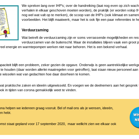
We spreken lang over IHP’s; over de handreiking (laat nog even op zich wac
verhalen in elkaar geschoven moeten worden), de praktijk (er worden volop 
nog wel wat valt op te merken), de scoop van de IHP’s (ook klimaat en samen
voorbeelden. Het blijft maatwerk, maar het is ook fijn een paar referenties te 
Verduurzaming
Wat betreft de verduurzaming zijn er soms verrassende mogelijkheden en resu
verduurzamen van de buitenschil. Maar de installaties blijven vaak een groot 
n veel energie en warmtepompen werken niet naar behoren. Het is een bekend verhaal.
citeit blijft een probleem, zeker gezien de opgave. Onderwijs is geen aantrekkelijke werkgev
te houden (daar worden allerlei maatregelen voor getroffen), laat staan nieuw personeel aan 
 We wisselen wat van gedachten hoe daar doorheen te komen.
wat praktische zaken en ideeën uitgewisseld. En voegen we de deelnemers aan het gesprek 
ok in tijden van corona gemakkelijk weet te vinden.
ona helpen we iedereen graag vooruit. Bel of mail ons als je wensen, ideeën,
n hebt.
mst staat gepland voor 17 september 2020, maar wellicht zien we elkaar ook