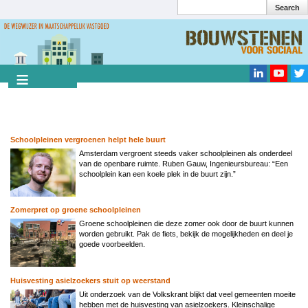
Search
Overslaan
en
Search
naar
de
inhoud
gaan
Schoolpleinen vergroenen helpt hele buurt
Amsterdam vergroent steeds vaker schoolpleinen als onderdeel
van de openbare ruimte. Ruben Gauw, Ingenieursbureau: “Een
schoolplein kan een koele plek in de buurt zijn.”
Zomerpret op groene schoolpleinen
Groene schoolpleinen die deze zomer ook door de buurt kunnen
worden gebruikt. Pak de fiets, bekijk de mogelijkheden en deel je
goede voorbeelden.
Huisvesting asielzoekers stuit op weerstand
Uit onderzoek van de Volkskrant blijkt dat veel gemeenten moeite
hebben met de huisvesting van asielzoekers. Kleinschalige