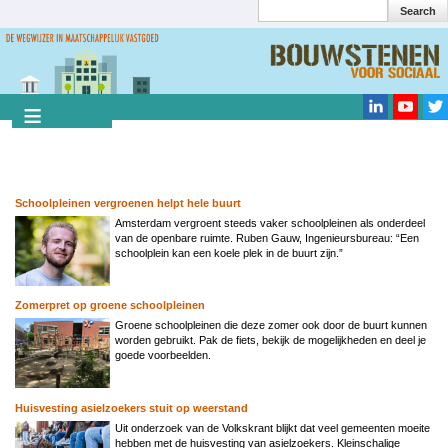
Search
Overslaan
en
Search
naar
de
inhoud
gaan
Schoolpleinen vergroenen helpt hele buurt
Amsterdam vergroent steeds vaker schoolpleinen als onderdeel
van de openbare ruimte. Ruben Gauw, Ingenieursbureau: “Een
schoolplein kan een koele plek in de buurt zijn.”
Zomerpret op groene schoolpleinen
Groene schoolpleinen die deze zomer ook door de buurt kunnen
worden gebruikt. Pak de fiets, bekijk de mogelijkheden en deel je
goede voorbeelden.
Huisvesting asielzoekers stuit op weerstand
Uit onderzoek van de Volkskrant blijkt dat veel gemeenten moeite
hebben met de huisvesting van asielzoekers. Kleinschalige