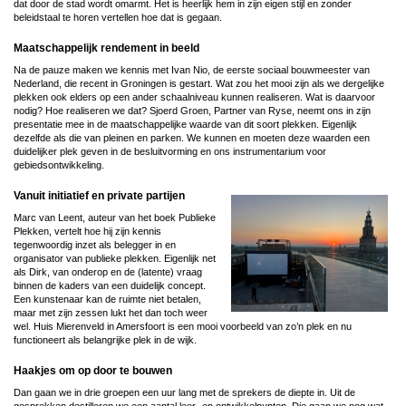
dat door de stad wordt omarmt. Het is heerlijk hem in zijn eigen stijl en zonder
beleidstaal te horen vertellen hoe dat is gegaan.
Maatschappelijk rendement in beeld
Na de pauze maken we kennis met Ivan Nio, de eerste sociaal bouwmeester van
Nederland, die recent in Groningen is gestart. Wat zou het mooi zijn als we dergelijke
plekken ook elders op een ander schaalniveau kunnen realiseren. Wat is daarvoor
nodig? Hoe realiseren we dat? Sjoerd Groen, Partner van Ryse, neemt ons in zijn
presentatie mee in de maatschappelijke waarde van dit soort plekken. Eigenlijk
dezelfde als die van pleinen en parken. We kunnen en moeten deze waarden een
duidelijker plek geven in de besluitvorming en ons instrumentarium voor
gebiedsontwikkeling.
Vanuit initiatief en private partijen
Marc van Leent, auteur van het boek Publieke
Plekken, vertelt hoe hij zijn kennis
tegenwoordig inzet als belegger in en
organisator van publieke plekken. Eigenlijk net
als Dirk, van onderop en de (latente) vraag
binnen de kaders van een duidelijk concept.
Een kunstenaar kan de ruimte niet betalen,
maar met zijn zessen lukt het dan toch weer
wel. Huis Mierenveld in Amersfoort is een mooi voorbeeld van zo’n plek en nu
functioneert als belangrijke plek in de wijk.
Haakjes om op door te bouwen
Dan gaan we in drie groepen een uur lang met de sprekers de diepte in. Uit de
gesprekken destilleren we een aantal leer- en ontwikkelpunten. Die gaan we nog wat