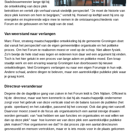
Stadsbouwmeester lange tijd bij
de ontwikkeling van deze plek
betrokken en vertelt zijn verhaal vanuit stedelijk perspectief. “Je moet de historie van
deze plek kennen om hem te begrijpen,” vertelt hij. Hoewel op leeftijd weet hij ons op
energieke en inspirerende wijze mee te nemen in de ontstaansgeschiedenis van
Forum en de gebouwen en het tapijt van de stad.
Van weerstand naar verlangen
Marc Floor, strateeg maatschappelijke ontwikkeling bij de gemeente Groningen doet
dat vanuit het perspectief van de eigen gemeentelijke organisatie en het politieke
proces. Om het Forum te realiseren moest er veel op de schop. Niet alleen fysiek.
Zo’n beetje de hele stad was tegen en iedereen kon daar wel een argument bij vinden.
Toch is het hier gelukt in een proces van lange adem en politieke moed. Een knap
staaltje werk en een ervaring waarop Groningen kan doorbouwen bij nieuwe
ontwikkelingen. Veel Groningers verlangen nu naar een eigen Forumpje in hun wijk.
Andere schaal, andere dingen te beleven, maar een aantrekkelijke publieke plek waar
je graag komt.
Directeur-veranderaar
Degene die de dagelijkse gang van zaken in het Forum leidt is Dirk Nijdam. Officieel is
hij de directeur, maar wat hem kenmerkt is dat hij als maatschappelijk ondernemer
zorgt voor het gebruik van deze verticale stad en de balans tussen de publieke (het
gratis openbare) en het zakelijke, passend bij het concept. Ook dat ging niet vanzelf.
Daarvoor moest zowel in de focus als organisatorisch een aantal stevige draaien
worden gemaakt. van “wat hebben we aan functies en organisaties en wat willen we
dan op deze plek” naar hoe kunnen we van deze plek een aantrekkelijke publieke
plek maken? Hoe organiseren we dat? In dat proces zijn een aantal directeuren
gesneuveld en mensen vertrokken, maar er is iets moois voor in de plaats gekomen