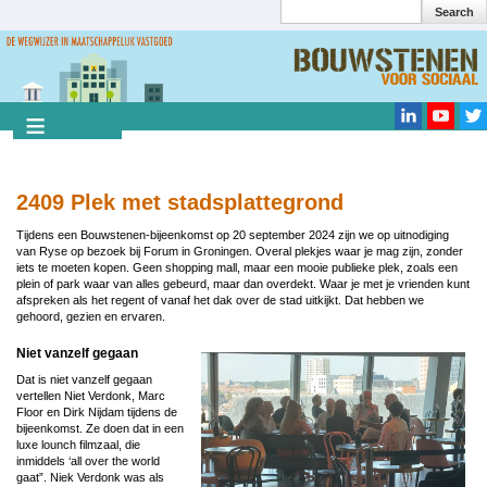
Search
Overslaan
en
Search
naar
de
inhoud
gaan
2409 Plek met stadsplattegrond
Tijdens een Bouwstenen-bijeenkomst op 20 september 2024 zijn we op uitnodiging
van Ryse op bezoek bij Forum in Groningen. Overal plekjes waar je mag zijn, zonder
iets te moeten kopen. Geen shopping mall, maar een mooie publieke plek, zoals een
plein of park waar van alles gebeurd, maar dan overdekt. Waar je met je vrienden kunt
afspreken als het regent of vanaf het dak over de stad uitkijkt. Dat hebben we
gehoord, gezien en ervaren.
Niet vanzelf gegaan
Dat is niet vanzelf gegaan
vertellen Niet Verdonk, Marc
Floor en Dirk Nijdam tijdens de
bijeenkomst. Ze doen dat in een
luxe lounch filmzaal, die
inmiddels ‘all over the world
gaat”. Niek Verdonk was als