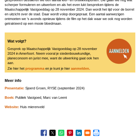
scherper formuleren en uitwerken en als het even lukt bespreken tijdens de
Maatschappelijk Vastgoeddag op 28 november 2024. Dan wordt het tijd voor de borrel
en uitzicht over de stad. Daar wordt volop doorgepraat. Een aantal aanwezigen
ontmoeten we ‘s avonds opnieuw tijdens de film op het dak waar we ook nog worden
getrakteerd op een mooie bloedmaan.
Wat volgt?
Gesprek op Maatschappelijk Vastgoeddag op 28 november
2024 in Amerfoort. Neem vooral je stedenbouwkundige,
planeconoom en jurist mee, want de uitwerking gaat ook hen
aan.
Zie hier het
programma
en je kunt je hier
aanmelden.
Meer info
Presentatie:
Sjoerd Groen, RYSE (september 2024)
Boek:
Publiek Vastgoed, Marc van Leent
Website:
Huis mierenveld
Boeknavigatie-
links