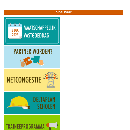
voor
2409
Plek
Snel naar
met
stadsplattegrond