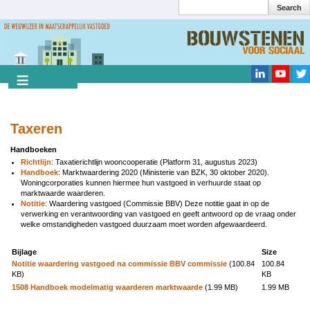
Search
Overslaan
en
Search
naar
de
inhoud
gaan
Taxeren
Handboeken
Richtlijn
: Taxatierichtlijn wooncooperatie (Platform 31, augustus 2023)
Handboek
: Marktwaardering 2020 (Ministerie van BZK, 30 oktober 2020).
Woningcorporaties kunnen hiermee hun vastgoed in verhuurde staat op
marktwaarde waarderen.
Notitie
: Waardering vastgoed (Commissie BBV) Deze notitie gaat in op de
verwerking en verantwoording van vastgoed en geeft antwoord op de vraag onder
welke omstandigheden vastgoed duurzaam moet worden afgewaardeerd.
Bijlage
Size
Notitie waardering vastgoed na commissie BBV commissie
(100.84
100.84
KB)
KB
1508 Handboek modelmatig waarderen marktwaarde
(1.99 MB)
1.99 MB