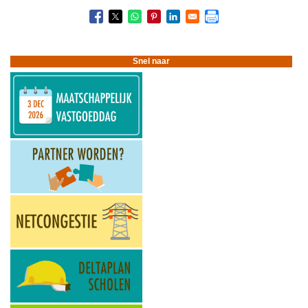
Boeknavigatie-
links
voor
Taxeren
Snel naar