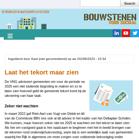
Search
Overslaan
en
Search
naar
de
inhoud
gaan
Ingediend door
Gast (niet gecontroleerd)
op
wo /02/08/2023 - 15:34
Laat het tekort maar zien
Image
De VNG adviseert gemeenten om voor de periode na
2025 een niet sluitende begroting te maken en zo te
laten zien hoeveel geld de gemeente tekort komt bij de
uitvoering van haar taak.
Zeker niet wachten
In maart 2022 gaf Rein Aart van Vugt van Deloit en lid
van de Commissie BBV ons ook al dit advies in het kader van het Deltaplan Scholen.
We kunnen, maar hoeven zeker niet tot 2025 te wachten om het tekort te laten zien.
Als het om vastgoed gaat is het raadzaam te beginnen met het in beeld brengen van
de tekorten rond onderwijshuisvesting, want dat is een wettelijke taak van gemeenten
waarbij het Rijk in algemene zin moet zorgen voor voldoende bekostiging onder