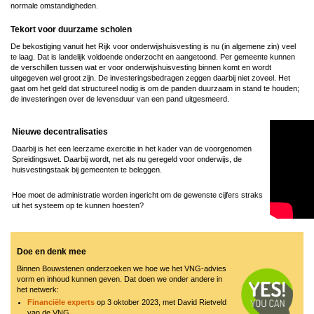
normale omstandigheden.
Tekort voor duurzame scholen
De bekostiging vanuit het Rijk voor onderwijshuisvesting is nu (in algemene zin) veel
te laag. Dat is landelijk voldoende onderzocht en aangetoond. Per gemeente kunnen
de verschillen tussen wat er voor onderwijshuisvesting binnen komt en wordt
uitgegeven wel groot zijn. De investeringsbedragen zeggen daarbij niet zoveel. Het
gaat om het geld dat structureel nodig is om de panden duurzaam in stand te houden;
de investeringen over de levensduur van een pand uitgesmeerd.
Nieuwe decentralisaties
Daarbij is het een leerzame exercitie in het kader van de voorgenomen
Spreidingswet. Daarbij wordt, net als nu geregeld voor onderwijs, de
huisvestingstaak bij gemeenten te beleggen.
Hoe moet de administratie worden ingericht om de gewenste cijfers straks
uit het systeem op te kunnen hoesten?
Doe en denk mee
Binnen Bouwstenen onderzoeken we hoe we het VNG-advies
vorm en inhoud kunnen geven. Dat doen we onder andere in
het netwerk:
Financiële experts
op 3 oktober 2023, met David Rietveld
van de VNG