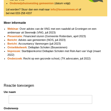
Onderwijshuisvesting gemeenten
(datum volgt)
Lid worden? Stuur dan een mail naar
info@bouwstenen.nl
of
bel met 033-258 4337
Meer informatie
Webinar
: Over advies van de VNG met een raadslid uit Groningen en een
ambtenaar uit Steenwijk (VNG, juli 2023)
Presentatie
: Financieel sturen (Gemeente Rotterdam, april 2023)
Bericht
: Advies aan gemeenten (NOS, juli 2023)
Bericht
: Accountancy Vanmorgen (juli 2023)
Ontwikkelwerk
: Deltaplan Scholen (Bouwstenen)
Impressie
: Startbijeenkomst Deltaplan Scholen met Rein Aart van Vugt (maart
2022)
Onderzoek
: Recht op een gezonde school, (TK advocaten, juli 2022)
Reactie toevoegen
Uw naam
Onderwerp