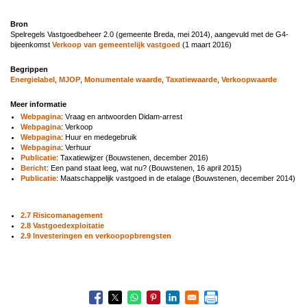
Bron
Spelregels Vastgoedbeheer 2.0 (gemeente Breda, mei 2014), aangevuld met de G4-
bijeenkomst
Verkoop van gemeentelijk vastgoed
(1 maart 2016)
Begrippen
Energielabel
,
MJOP
,
Monumentale waarde
,
Taxatiewaarde
,
Verkoopwaarde
Meer informatie
Webpagina
: Vraag en antwoorden Didam-arrest
Webpagina
: Verkoop
Webpagina
: Huur en medegebruik
Webpagina
: Verhuur
Publicatie
: Taxatiewijzer (Bouwstenen, december 2016)
Bericht
: Een pand staat leeg, wat nu? (Bouwstenen, 16 april 2015)
Publicatie
: Maatschappelijk vastgoed in de etalage (Bouwstenen, december 2014)
2.7 Risicomanagement
2.8 Vastgoedexploitatie
2.9 Investeringen en verkoopopbrengsten
Boeknavigatie-
links