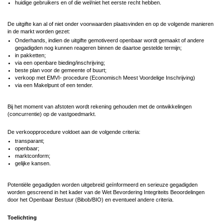
huidige gebruikers en of die wel/niet het eerste recht hebben.
De uitgifte kan al of niet onder voorwaarden plaatsvinden en op de volgende manieren
in de markt worden gezet:
Onderhands, indien de uitgifte gemotiveerd openbaar wordt gemaakt of andere
gegadigden nog kunnen reageren binnen de daartoe gestelde termijn;
in pakketten;
via een openbare bieding/inschrijving;
beste plan voor de gemeente of buurt;
verkoop met EMVI- procedure (Economisch Meest Voordelige Inschrijving)
via een Makelpunt of een tender.
Bij het moment van afstoten wordt rekening gehouden met de ontwikkelingen
(concurrentie) op de vastgoedmarkt.
De verkoopprocedure voldoet aan de volgende criteria:
transparant;
openbaar;
marktconform;
gelijke kansen.
Potentiële gegadigden worden uitgebreid geïnformeerd en serieuze gegadigden
worden gescreend in het kader van de Wet Bevordering Integriteits Beoordelingen
door het Openbaar Bestuur (Bibob/BIO) en eventueel andere criteria.
Toelichting