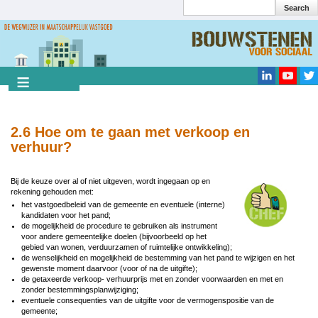
Search
Overslaan
en
Search
naar
de
inhoud
gaan
2.6 Hoe om te gaan met verkoop en
verhuur?
Bij de keuze over al of niet uitgeven, wordt ingegaan op en
rekening gehouden met:
het vastgoedbeleid van de gemeente en eventuele (interne)
kandidaten voor het pand;
de mogelijkheid de procedure te gebruiken als instrument
voor andere gemeentelijke doelen (bijvoorbeeld op het
gebied van wonen, verduurzamen of ruimtelijke ontwikkeling);
de wenselijkheid en mogelijkheid de bestemming van het pand te wijzigen en het
gewenste moment daarvoor (voor of na de uitgifte);
de getaxeerde verkoop- verhuurprijs met en zonder voorwaarden en met en
zonder bestemmingsplanwijziging;
eventuele consequenties van de uitgifte voor de vermogenspositie van de
gemeente;