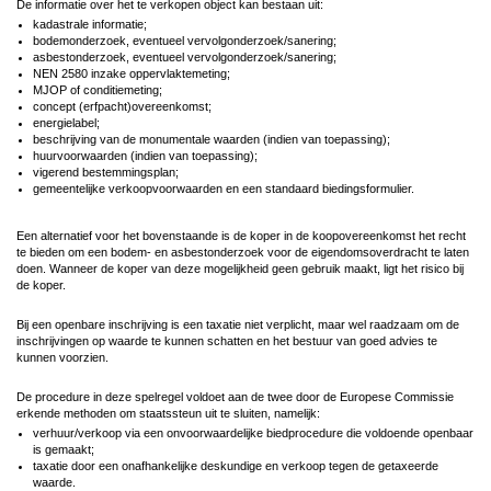
De informatie over het te verkopen object kan bestaan uit:
kadastrale informatie;
bodemonderzoek, eventueel vervolgonderzoek/sanering;
asbestonderzoek, eventueel vervolgonderzoek/sanering;
NEN 2580 inzake oppervlaktemeting;
MJOP of conditiemeting;
concept (erfpacht)overeenkomst;
energielabel;
beschrijving van de monumentale waarden (indien van toepassing);
huurvoorwaarden (indien van toepassing);
vigerend bestemmingsplan;
gemeentelijke verkoopvoorwaarden en een standaard biedingsformulier.
Een alternatief voor het bovenstaande is de koper in de koopovereenkomst het recht
te bieden om een bodem- en asbestonderzoek voor de eigendomsoverdracht te laten
doen. Wanneer de koper van deze mogelijkheid geen gebruik maakt, ligt het risico bij
de koper.
Bij een openbare inschrijving is een taxatie niet verplicht, maar wel raadzaam om de
inschrijvingen op waarde te kunnen schatten en het bestuur van goed advies te
kunnen voorzien.
De procedure in deze spelregel voldoet aan de twee door de Europese Commissie
erkende methoden om staatssteun uit te sluiten, namelijk:
verhuur/verkoop via een onvoorwaardelijke biedprocedure die voldoende openbaar
is gemaakt;
taxatie door een onafhankelijke deskundige en verkoop tegen de getaxeerde
waarde.