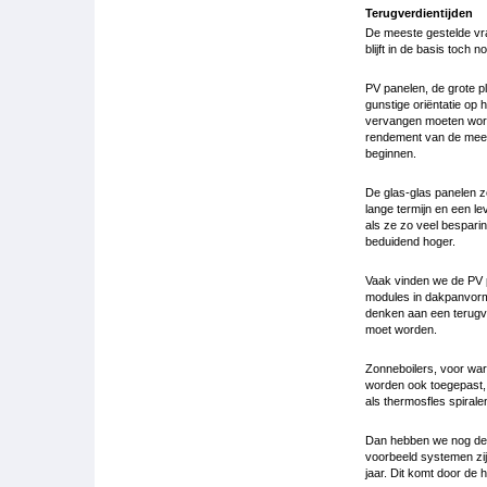
Terugverdientijden
De meeste gestelde vraa
blijft in de basis toch
PV panelen, de grote p
gunstige oriëntatie op
vervangen moeten worde
rendement van de meest
beginnen.
De glas-glas panelen z
lange termijn en een l
als ze zo veel besparin
beduidend hoger.
Vaak vinden we de PV 
modules in dakpanvorm 
denken aan een terugve
moet worden.
Zonneboilers, voor wa
worden ook toegepast, 
als thermosfles spirale
Dan hebben we nog de 
voorbeeld systemen zij
jaar. Dit komt door de 