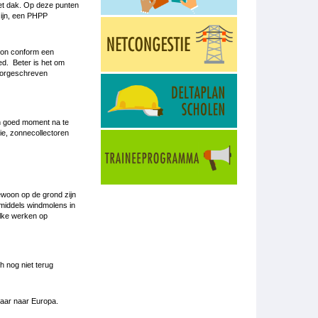
et dak. Op deze punten
zijn, een PHPP
woon conform een
ed. Beter is het om
voorgeschreven
en goed moment na te
ie, zonnecollectoren
ewoon op de grond zijn
nmiddels windmolens in
elke werken op
h nog niet terug
jaar naar Europa.