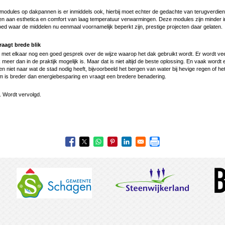
 modules op dakpannen is er inmiddels ook, hierbij moet echter de gedachte van terugverdie
n aan esthetica en comfort van laag temperatuur verwarmingen. Deze modules zijn minder i
ed waar de middelen nu eenmaal voornamelijk beperkt zijn, prestige projecten daar gelaten.
raagt brede blik
met elkaar nog een goed gesprek over de wijze waarop het dak gebruikt wordt. Er wordt vee
meer dan in de praktijk mogelijk is. Maar dat is niet altijd de beste oplossing. En vaak wordt 
niet naar wat de stad nodig heeft, bijvoorbeeld het bergen van water bij hevige regen of he
am is breder dan energiebesparing en vraagt een bredere benadering.
. Wordt vervolgd.