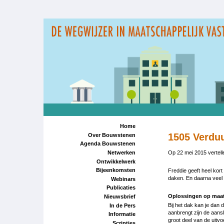
Overslaan
en
naar
de
inhoud
gaan
Home
1505 Verdu
Over Bouwstenen
Agenda Bouwstenen
Op 22 mei 2015 vertell
Netwerken
Ontwikkelwerk
Bijeenkomsten
Freddie geeft heel kor
daken. En daarna veel 
Webinars
Publicaties
Oplossingen op maa
Nieuwsbrief
Bij het dak kan je dan 
In de Pers
aanbrengt zijn de aans
Informatie
groot deel van de uitv
Scripties