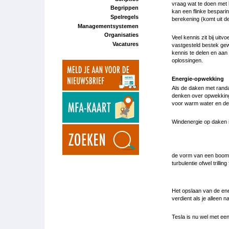
vraag wat te doen met
Begrippen
kan een flinke besparin
Spelregels
berekening (komt uit d
Managementsystemen
Organisaties
Veel kennis zit bij uit
Vacatures
vastgesteld bestek gew
kennis te delen en aan
oplossingen.
Energie-opwekking
Als de daken met randa
denken over opwekking
voor warm water en d
Windenergie op daken i
de vorm van een boom, 
turbulentie ofwel trilli
Het opslaan van de ener
verdient als je alleen na
Tesla is nu wel met ee