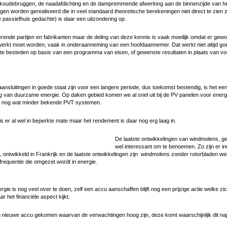
 koudebruggen, de naadafdichting en de dampremmende afwerking aan de binnenzijde van h
gen worden gerealiseerd die in veel standaard theoretische berekeningen niet direct te zien 
e passiefhuis gedachte) is daar een uitzondering op.
voerende partijen en fabrikanten maar de deling van deze kennis is vaak moeilijk omdat er ge
erkt moet worden, vaak in onderaanneming van een hoofdaannemer. Dat werkt niet altijd go
 te besteden op basis van een programma van eisen, of gewenste resultaten in plaats van 
ansluitingen in goede staat zijn voor een langere periode, dus toekomst bestendig, is het e
 van duurzame energie. Op daken gebied komen we al snel uit bij de PV panelen voor energ
e nog wat minder bekende PVT systemen.
s er al wel in beperkte mate maar het rendement is daar nog erg laag in.
De laatste ontwikkelingen van windmolens, g
wel interessant om te benoemen. Zo zijn er i
ontwikkeld in Frankrijk en de laatste ontwikkelingen zijn windmolens zonder rotorbladen w
ng frequentie die omgezet wordt in energie.
gie is nog veel over te doen, zelf een accu aanschaffen blijft nog een prijzige actie welke zic
ar het financiële aspect kijkt.
n nieuwe accu gekomen waarvan de verwachtingen hoog zijn, deze komt waarschijnlijk dit na