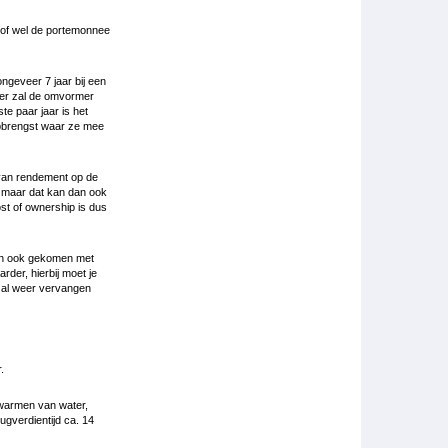
, of wel de portemonnee
ngeveer 7 jaar bij een
eer zal de omvormer
e paar jaar is het
opbrengst waar ze mee
 van rendement op de
, maar dat kan dan ook
ost of ownership is dus
ten ook gekomen met
der, hierbij moet je
e al weer vervangen
.
warmen van water,
ugverdientijd ca. 14