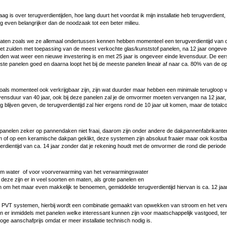
g is over terugverdientijden, hoe lang duurt het voordat ik mijn installatie heb terugverdient
 nog even belangrijker dan de noodzaak tot een beter milieu.
laten zoals we ze allemaal ondertussen kennen hebben momenteel een terugverdientijd van o
 het zuiden met toepassing van de meest verkochte glas/kunststof panelen, na 12 jaar ongev
n wat weer een nieuwe investering is en met 25 jaar is ongeveer einde levensduur. De eerst
e panelen goed en daarna loopt het bij de meeste panelen lineair af naar ca. 80% van de 
oals momenteel ook verkrijgbaar zijn, zijn wat duurder maar hebben een minimale terugloop
evensduur van 40 jaar, ook bij deze panelen zal je de omvormer moeten vervangen na 12 jaar
g blijven geven, de terugverdientijd zal hier ergens rond de 10 jaar uit komen, maar de totalc
panelen zeker op pannendaken niet fraai, daarom zijn onder andere de dakpannenfabrikan
of op een keramische dakpan geklikt, deze systemen zijn absoluut fraaier maar ook kostbaar
rdientijd van ca. 14 jaar zonder dat je rekening houdt met de omvormer die rond die period
rm water of voor voorverwarming van het verwarmingswater
deze zijn er in veel soorten en maten, als grote panelen en
n om het maar even makkelijk te benoemen, gemiddelde terugverdientijd hiervan is ca. 12 jaar
PVT systemen, hierbij wordt een combinatie gemaakt van opwekken van stroom en het ver
n er inmiddels met panelen welke interessant kunnen zijn voor maatschappelijk vastgoed, ter
hoge aanschafprijs omdat er meer installatie technisch nodig is.