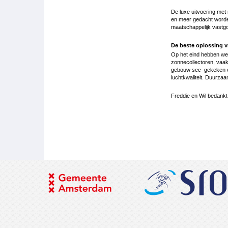
De luxe uitvoering met
en meer gedacht worde
maatschappelijk vastgo
De beste oplossing v
Op het eind hebben we 
zonnecollectoren, vaak 
gebouw sec gekeken en 
luchtkwaliteit. Duurza
Freddie en Wil bedankt
Boeknavigatie-
links
voor
1505
Verduurzamen
met
het
dak