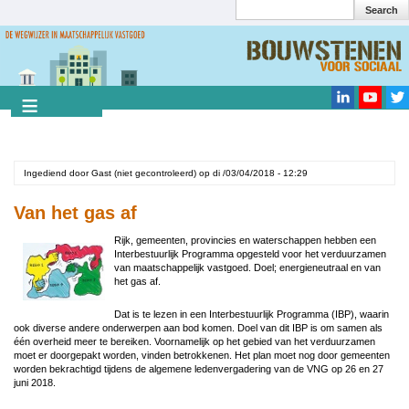
Search
Overslaan
en
Search
naar
de
inhoud
gaan
Ingediend door
Gast (niet gecontroleerd)
op
di /03/04/2018 - 12:29
Van het gas af
Rijk, gemeenten, provincies en waterschappen hebben een
Interbestuurlijk Programma opgesteld voor het verduurzamen
van maatschappelijk vastgoed. Doel; energieneutraal en van
het gas af.
Dat is te lezen in een Interbestuurlijk Programma (IBP), waarin
ook diverse andere onderwerpen aan bod komen. Doel van dit IBP is om samen als
één overheid meer te bereiken. Voornamelijk op het gebied van het verduurzamen
moet er doorgepakt worden, vinden betrokkenen. Het plan moet nog door gemeenten
worden bekrachtigd tijdens de algemene ledenvergadering van de VNG op 26 en 27
juni 2018.