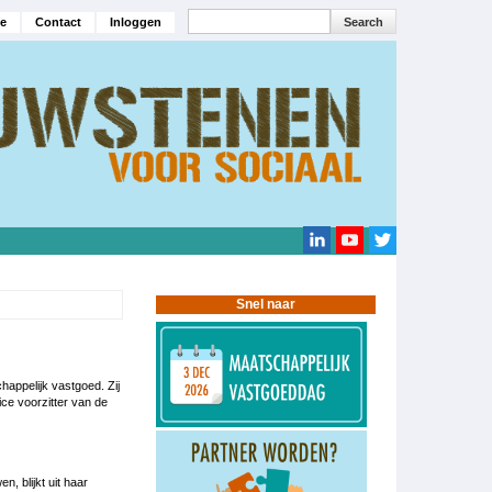
Search
e
Contact
Inloggen
navigatie
Search
Snel naar
appelijk vastgoed. Zij
ce voorzitter van de
 blijkt uit haar