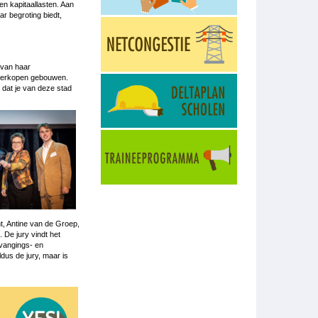
en kapitaallasten. Aan
ar begroting biedt,
 van haar
e verkopen gebouwen.
 dat je van deze stad
t, Antine van de Groep,
 De jury vindt het
rvangings- en
us de jury, maar is