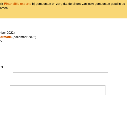
erk
Financiële experts
bij gemeenten en zorg dat de cijfers van jouw gemeenten goed in de
komen.
ber 2022)
formatie
(december 2022)
BV
en