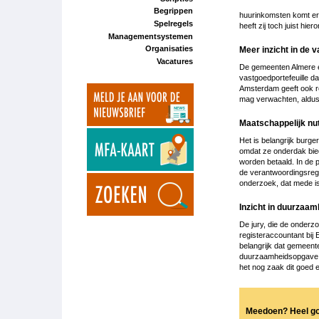
Begrippen
huurinkomsten komt er z
Spelregels
heeft zij toch juist hi
Managementsystemen
Organisaties
Meer inzicht in de 
Vacatures
De gemeenten Almere e
vastgoedportefeuille d
Amsterdam geeft ook rel
mag verwachten, aldus
Maatschappelijk nu
Het is belangrijk burg
omdat ze onderdak bied
worden betaald. In de 
de verantwoordingsrege
onderzoek, dat mede i
Inzicht in duurzaa
De jury, die de onderz
registeraccountant bij 
belangrijk dat gemeent
duurzaamheidsopgave w
het nog zaak dit goed e
Meedoen? Heel g