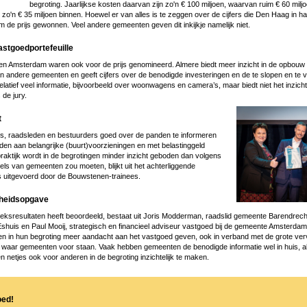
begroting. Jaarlijkse kosten daarvan zijn zo'n € 100 miljoen, waarvan ruim € 60 miljo
o'n € 35 miljoen binnen. Hoewel er van alles is te zeggen over de cijfers die Den Haag in ha
erom de prijs gewonnen. Veel andere gemeenten geven dit inkijkje namelijk niet.
vastgoedportefeuille
n Amsterdam waren ook voor de prijs genomineerd. Almere biedt meer inzicht in de opbouw
an andere gemeenten en geeft cijfers over de benodigde investeringen en de te slopen en t
atief veel informatie, bijvoorbeeld over woonwagens en camera’s, maar biedt niet het inzicht
 de jury.
Image
t
ers, raadsleden en bestuurders goed over de panden te informeren
en aan belangrijke (buurt)voorzieningen en met belastinggeld
praktijk wordt in de begrotingen minder inzicht geboden dan volgens
ls van gemeenten zou moeten, blijkt uit het achterliggende
s uitgevoerd door de Bouwstenen-trainees.
mheidsopgave
oeksresultaten heeft beoordeeld, bestaat uit Joris Modderman, raadslid gemeente Barendrech
Eshuis en Paul Mooij, strategisch en financieel adviseur vastgoed bij de gemeente Amsterdam.
en in hun begroting meer aandacht aan het vastgoed geven, ook in verband met de grote ve
aar gemeenten voor staan. Vaak hebben gemeenten de benodigde informatie wel in huis, ald
n netjes ook voor anderen in de begroting inzichtelijk te maken.
oed!