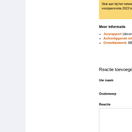
Sluit aan bij het netw
voorjaarsnota 2023 
Meer informatie
Juryrapport
(decem
Achterliggende in
Ontwikkelwerk
: B
Reactie toevoeg
Uw naam
Onderwerp
Reactie