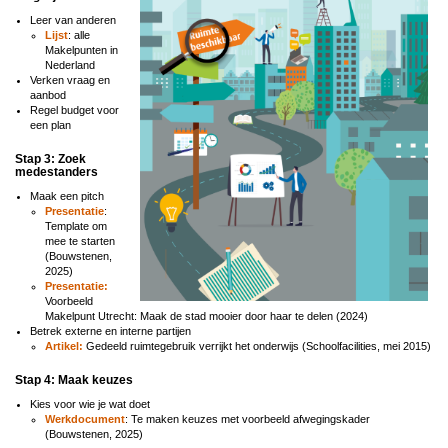
Leer van anderen
Lijst
: alle
Makelpunten in
Nederland
Verken vraag en
aanbod
Regel budget voor
een plan
Stap 3: Zoek
medestanders
Maak een pitch
Presentatie
:
Template om
mee te starten
(Bouwstenen,
2025)
Presentatie:
Voorbeeld
Makelpunt Utrecht: Maak de stad mooier door haar te delen (2024)
Betrek externe en interne partijen
Artikel:
Gedeeld ruimtegebruik verrijkt het onderwijs (Schoolfacilities, mei 2015)
Stap 4: Maak keuzes
Kies voor wie je wat doet
Werkdocument
: Te maken keuzes met voorbeeld afwegingskader
(Bouwstenen, 2025)