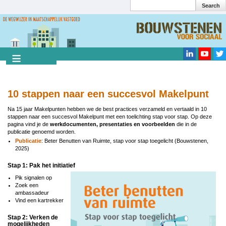
Search
Overslaan
en
Search
naar
de
inhoud
gaan
10 stappen naar een succesvol Makelpunt
Na 15 jaar Makelpunten hebben we de best practices verzameld en vertaald in 10
stappen naar een succesvol Makelpunt met een toelichting stap voor stap. Op deze
pagina vind je de
werkdocumenten, presentaties en voorbeelden
die in de
publicatie genoemd worden.
Publicatie
: Beter Benutten van Ruimte, stap voor stap toegelicht (Bouwstenen,
2025)
Stap 1: Pak het initiatief
Pik signalen op
Zoek een
ambassadeur
Vind een kartrekker
Stap 2: Verken de
mogelijkheden