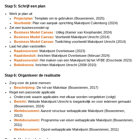
Stap 5: Schrijf een plan
Werk je plan uit
Projectplan
: Template om te gebruiken (Bouwstenen, 2025)
Voorbeeld:
Plan van aanpak oprichting Makelpunt Culemborg (2024)
Zet een businessmodel op
Business Model Canvas
: Uitleg (Kamer van Koophandel, 2024)
Business Model Canvas:
Voorbeeld Makelpunt Utrecht (2014)
Business Model Canvas
: Toelichting voorbeeld Makelpunt Utrecht (2014)
Laat het plan vaststellen
Raadsvoorstel
: Makelpunt Overbetuwe (2023)
Raadsbesluit:
Inrichten Makelpunt Overbetuwe (februari 2024)
Raadsvoorstel:
Het maken van een Makelpunt bij het VFBE (Enschede 2023)
Beleidsnota
: Inrichten Makelpunt Utrecht (2008-2010)
Stap 6: Organiseer de realisatie
Zorg voor de juiste mensen
Beschrijving:
De rol van Makelaar (Bouwstenen, 2017)
Regel een passende applicatie
Onderzoek waarin applicaties met elkaar worden vergeleken (volgt)
Bericht:
Website Makelpunt Utrecht is toegankelijk en voor iedereen gemaakt
(Bouwstenen, 2024)
Werkdocument:
Aanzet structuur webapplicatie Makelpunt (Bouwstenen,
2012)
Werkdocument:
Programma van eisen webapplicatie Makelpunt (Bouwstenen,
2011)
Werkdocument:
Opzet webapplicatie Makelpunt (Bouwstenen, 2011)