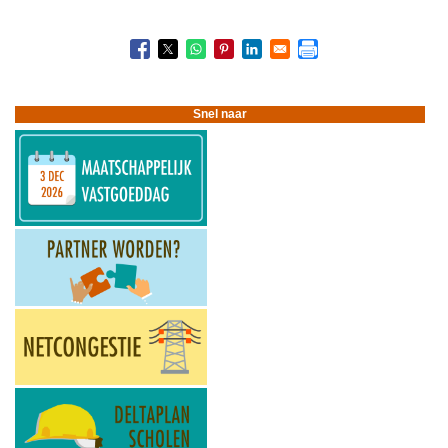
Boeknavigatie-
links
voor
Ronduit
Onderwijs
Snel naar
(Alkmaar)