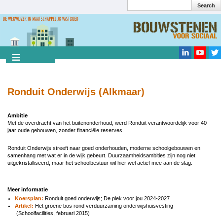
Search
Overslaan
en
Search
naar
de
inhoud
gaan
Ronduit Onderwijs (Alkmaar)
Ambitie
Met de overdracht van het buitenonderhoud, werd Ronduit verantwoordelijk voor 40
jaar oude gebouwen, zonder financiële reserves.
Ronduit Onderwijs streeft naar goed onderhouden, moderne schoolgebouwen en
samenhang met wat er in de wijk gebeurt. Duurzaamheidsambities zijn nog niet
uitgekristalliseerd, maar het schoolbestuur wil hier wel actief mee aan de slag.
Meer informatie
Koersplan:
Ronduit goed onderwijs; De plek voor jou 2024-2027
Artikel:
Het groene bos rond verduurzaming onderwijshuisvesting
(Schoolfacilities, februari 2015)