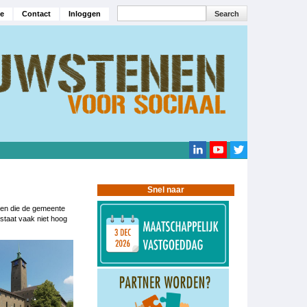
Search
e
Contact
Inloggen
navigatie
Search
Snel naar
pen die de gemeente
staat vaak niet hoog