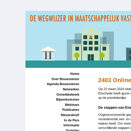
Overslaan
en
naar
de
inhoud
gaan
Home
2403 Onlin
Over Bouwstenen
Agenda Bouwstenen
Op 22 maart 2024 sluit
Netwerken
Enschede heeft gezet o
Ontwikkelwerk
op de prioriteitenlijst.
Bijeenkomsten
Webinars
De stappen van E
Publicaties
Ongestructureerde geg
Nieuwsbrief
veranderende wet- en 
In de Pers
maken heeft. Om meer c
Informatie
verschillende stappen 
Scripties