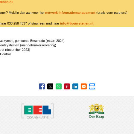
enen.nl
.
ager? Meld je dan aan voor het
netwerk informatiemanagement
(gratis voor partners).
naar 033 258 4337 of stuur een mail naar
info@bouwstenen.nl
.
 Jaczynski, gemeente Enschede (maart 2024)
entsystemen (met gebruikerservaring)
ntrol (december 2023)
 Control