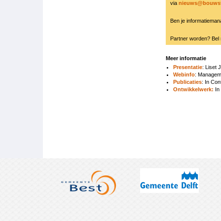
via
nieuws@bouwst
Ben je informatieman
Partner worden? Bel 
Meer informatie
Presentatie
: Liset
Webinfo
: Managem
Publicaties
: In Co
Ontwikkelwerk:
In
Boeknavigatie-
links
voor
2403
Online:
Info-
management
in
Enschede