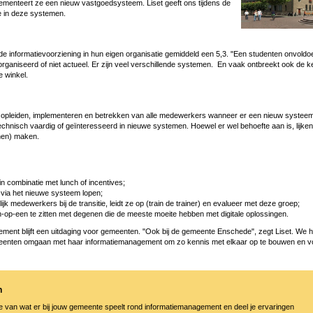
lementeert ze een nieuw vastgoedsysteem. Liset geeft ons tijdens de
je in deze systemen.
 informatievoorziening in hun eigen organisatie gemiddeld een 5,3. "Een studenten onvoldoe
organiseerd of niet actueel. Er zijn veel verschillende systemen. En vaak ontbreekt ook de k
 winkel.
het opleiden, implementeren en betrekken van alle medewerkers wanneer er een nieuw systee
echnisch vaardig of geïnteresseerd in nieuwe systemen. Hoewel er wel behoefte aan is, lijken 
nnen) maken.
n combinatie met lunch of incentives;
 via het nieuwe systeem lopen;
jk medewerkers bij de transitie, leidt ze op (train de trainer) en evalueer met deze groep;
-op-een te zitten met degenen die de meeste moeite hebben met digitale oplossingen.
ment blijft een uitdaging voor gemeenten. "Ook bij de gemeente Enschede", zegt Liset. We
enten omgaan met haar informatiemanagement om zo kennis met elkaar op te bouwen en vo
I
n
 van wat er bij jouw gemeente speelt rond informatiemanagement en deel je ervaringen