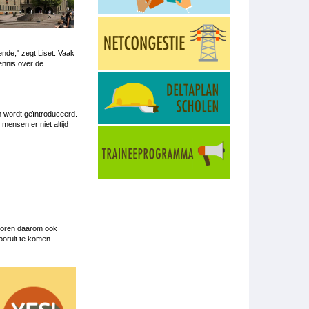
nde," zegt Liset. Vaak
ennis over de
m wordt geïntroduceerd.
mensen er niet altijd
 horen daarom ook
oruit te komen.
mage