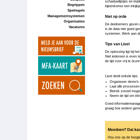
schaduwlijstjes en imp
Begrippen
bijeenkomst een inkijk
Spelregels
Managementsystemen
Niet op orde
Organisaties
De deelnemers geven de
Vacatures
is de data niet goed ge
systemen. Werk aan de
Tips van Liset
De oplossing ligt bij 
Niet iedereen is even t
de tijd voor vrij te (ku
Liset deelt enkele tips:
Organiseer demo's i
Laat alle processen
Betrek zoveel mogeli
Neem de tijd om één
Goed informatiemanage
graag hoe andere geme
Meedoen? Dat ka
Hou ons op de hoogte