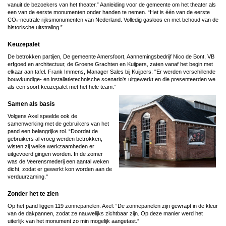
vanuit de bezoekers van het theater.” Aanleiding voor de gemeente om het theater als
een van de eerste monumenten onder handen te nemen. “Het is één van de eerste
CO₂-neutrale rijksmonumenten van Nederland. Volledig gasloos en met behoud van de
historische uitstraling.”
Keuzepalet
De betrokken partijen, De gemeente Amersfoort, Aannemingsbedrijf Nico de Bont, VB
erfgoed en architectuur, de Groene Grachten en Kuijpers, zaten vanaf het begin met
elkaar aan tafel. Frank Immens, Manager Sales bij Kuijpers: "Er werden verschillende
bouwkundige- en installatietechnische scenario's uitgewerkt en die presenteerden we
als een soort keuzepalet met het hele team.”
Samen als basis
Volgens Axel speelde ook de
samenwerking met de gebruikers van het
pand een belangrijke rol. “Doordat de
gebruikers al vroeg werden betrokken,
wisten zij welke werkzaamheden er
uitgevoerd gingen worden. In de zomer
was de Veerensmederij een aantal weken
dicht, zodat er gewerkt kon worden aan de
verduurzaming."
Zonder het te zien
Op het pand liggen 119 zonnepanelen. Axel: “De zonnepanelen zijn gewrapt in de kleur
van de dakpannen, zodat ze nauwelijks zichtbaar zijn. Op deze manier werd het
uiterlijk van het monument zo min mogelijk aangetast.”