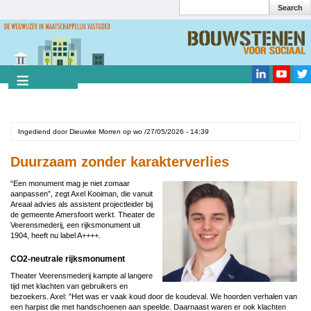
Search
Overslaan
en
Search
naar
de
inhoud
gaan
Ingediend door
Dieuwke Morren
op
wo /27/05/2026 - 14:39
Duurzaam zonder karakterverlies
“Een monument mag je niet zomaar
aanpassen”, zegt Axel Kooiman, die vanuit
Areaal advies als assistent projectleider bij
de gemeente Amersfoort werkt. Theater de
Veerensmederij, een rijksmonument uit
1904, heeft nu label A++++.
CO2-neutrale rijksmonument
Theater Veerensmederij kampte al langere
tijd met klachten van gebruikers en
bezoekers. Axel: ”Het was er vaak koud door de koudeval. We hoorden verhalen van
een harpist die met handschoenen aan speelde. Daarnaast waren er ook klachten