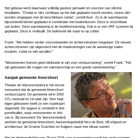
Het gebouw werd daarnaast volledig gasloos gemaakt en voorzien van slimme
installaties. “Omdat er niks zichtbaar op het dak geplaatst mocht worden, moest slim
worden omgegaan met de beschikbare ruimte”, vertelt Axel. Zo is de warmtepomp
bijvoorbeeld binnen geplaatst in combinatie met bodemlussen. Deze is onzichtbaar
van buiten. Deze warmtepomp is de hoofdverwarming. Ook is er een VRF systeem bij
geplaatst. Deze is multisplit. De buitenunit die staat nu op zolder.
Frank: "We hebben verder voorzetwanden en achterzetramen toegepast. De nieuwe
achterzetramen zijn uitgevoerd met de maatvoeringen van de aanwezige stalen
kozijnen, zodat ze niet opvallen."
“Monumenten hoeven geen blokkade te zijn voor verduurzaming”, vertelt Frank. “Het
zijn gebouwen die vragen om vakmanschap en een goede samenwerking.”
Aanpak gemeente Amersfoort
Theater de Veerensmederij is het eerste
monument dat de gemeente Amersfoort
verduurzaamt. De gemeente wil in 2050
CO₂-neutraal en circulair zijn. Voor haar
eigen gebouwen heeft ze een routekaart
opgesteld. De opgave is verdeeld in drie
portefeuilles, waar monumenten er één
van is. Bij monument 'De Veerensmederij'
werkten de gemeente Amersfoort, Aannemingsbedrijf Nico de Bont, VB erfgoed en
architectuur, de Groene Grachten en Kuijpers nauw met elkaar samen.
Met de labelverplichting per 29 mei 2026 voor monumenten wordt het verduurzamen