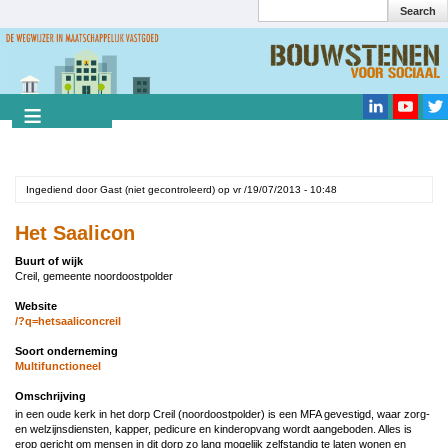
Search
Overslaan
en
Search
naar
de
inhoud
gaan
Ingediend door
Gast (niet gecontroleerd)
op
vr /19/07/2013 - 10:48
Het Saalicon
Buurt of wijk
Creil, gemeente noordoostpolder
Website
/?q=hetsaaliconcreil
Soort onderneming
Multifunctioneel
Omschrijving
in een oude kerk in het dorp Creil (noordoostpolder) is een MFA gevestigd, waar zorg-
en welzijnsdiensten, kapper, pedicure en kinderopvang wordt aangeboden. Alles is
erop gericht om mensen in dit dorp zo lang mogelijk zelfstandig te laten wonen en