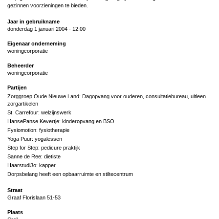
gezinnen voorzieningen te bieden.
Jaar in gebruikname
donderdag 1 januari 2004 - 12:00
Eigenaar onderneming
woningcorporatie
Beheerder
woningcorporatie
Partijen
Zorggroep Oude Nieuwe Land: Dagopvang voor ouderen, consultatiebureau, uitleen
zorgartikelen
St. Carrefour: welzijnswerk
HansePanse Kevertje: kinderopvang en BSO
Fysiomotion: fysiotherapie
Yoga Puur: yogalessen
Step for Step: pedicure praktijk
Sanne de Ree: dietiste
HaarstudiJo: kapper
Dorpsbelang heeft een opbaarruimte en stiltecentrum
Straat
Graaf Florislaan 51-53
Plaats