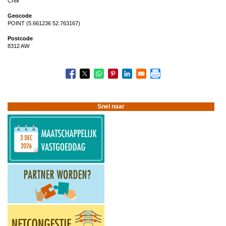
Creil
Geocode
POINT (5.661236 52.763167)
Postcode
8312 AW
Snel naar