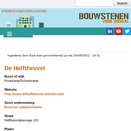
Search
Overslaan
en
Search
naar
de
inhoud
gaan
Ingediend door
Gast (niet gecontroleerd)
op
ma /24/09/2012 - 14:51
De Helftheuvel
Buurt of wijk
Kruiskamp/Schutskamp
Website
http://www.dehelftheuvel.nl/index.htm
Soort onderneming
Buurt-en wijkactiviteiten
Straat
Helftheuvelpassage 115
Plaats