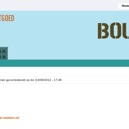
Hom
Hoofd
(niet gecontroleerd)
op
do /13/09/2012 - 17:48
k-midden.nl/