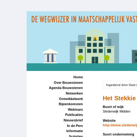
Overslaan
en
naar
de
inhoud
gaan
Home
Over Bouwstenen
Ingediend door
Gast 
Agenda Bouwstenen
Netwerken
Het Stekkie
Ontwikkelwerk
Bijeenkomsten
Buurt of wijk
Webinars
Stedenwijk Midden
Publicaties
Nieuwsbrief
Website
http://www.stedenwij
In de Pers
Informatie
Soort onderneming
Scripties