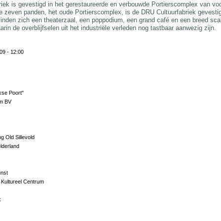
ek is gevestigd in het gerestaureerde en verbouwde Portierscomplex van voorm
e zeven panden, het oude Portierscomplex, is de DRU Cultuurfabriek gevestig
inden zich een theaterzaal, een poppodium, een grand café en een breed sca
rin de overblijfselen uit het industriële verleden nog tastbaar aanwezig zijn.
09 - 12:00
kse Poort"
um BV
 Old Sillevold
lderland
nst
l Kultureel Centrum
k