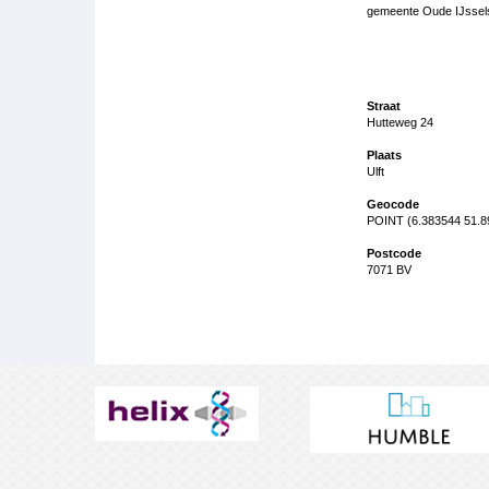
gemeente Oude IJssel
Straat
Hutteweg 24
Plaats
Ulft
Geocode
POINT (6.383544 51.8
Postcode
7071 BV