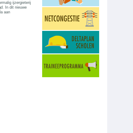
alig ijzergieterij
d. In dit nieuwe
la aan