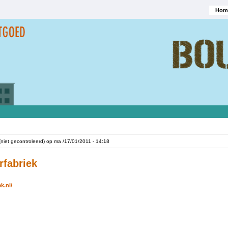
Hom
Hoofd
(niet gecontroleerd)
op
ma /17/01/2011 - 14:18
rfabriek
k.nl/