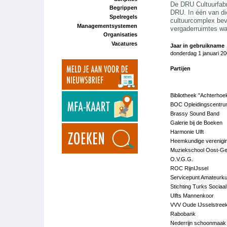
De DRU Cultuurfabri
Begrippen
DRU. In één van di
Spelregels
cultuurcomplex bev
Managementsystemen
vergaderruimtes waa
Organisaties
Vacatures
Jaar in gebruikname
donderdag 1 januari 20
Partijen
Bibliotheek "Achterhoe
BOC Opleidingscentr
Brassy Sound Band
Galerie bij de Boeken
Harmonie Ulft
Heemkundige vereniging
Muziekschool Oost-Ge
O.V.G.G.
ROC RijnIJssel
Servicepunt Amateurku
Stichting Turks Sociaa
Ulfts Mannenkoor
VVV Oude IJsselstree
Rabobank
Nederrijn schoonmaak