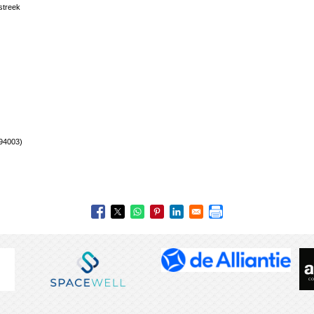
streek
94003)