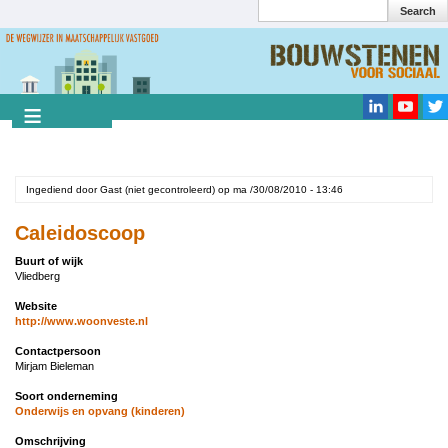
Search
Overslaan
en
Search
naar
de
inhoud
gaan
Ingediend door
Gast (niet gecontroleerd)
op
ma /30/08/2010 - 13:46
Caleidoscoop
Buurt of wijk
Vliedberg
Website
http://www.woonveste.nl
Contactpersoon
Mirjam Bieleman
Soort onderneming
Onderwijs en opvang (kinderen)
Omschrijving