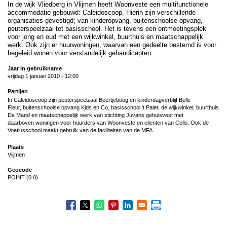
In de wijk Vliedberg in Vlijmen heeft Woonveste een multifunctionele
accommodatie gebouwd: Caleidoscoop. Hierin zijn verschillende
organisaties gevestigd; van kinderopvang, buitenschoolse opvang,
peuterspeelzaal tot basisschool. Het is tevens een ontmoetingsplek
voor jong en oud met een wijkwinkel, buurthuis en maatschappelijk
werk. Ook zijn er huurwoningen, waarvan een gedeelte bestemd is voor
begeleid wonen voor verstandelijk gehandicapten.
Jaar in gebruikname
vrijdag 1 januari 2010 - 12:00
Partijen
In Caleidoscoop zijn peuterspeelzaal Beertjeboog en kinderdagverblijf Belle
Fleur, buitenschoolse opvang Kids en Co, basisschool 't Palet, de wijkwinkel, buurthuis
De Mand en maatschappelijk werk van stichting Juvans gehuisvest met
daarboven woningen voor huurders van Woonveste en clienten van Cello. Ook de
Voetiusschool maakt gebruik van de faciliteiten van de MFA.
Plaats
Vlijmen
Geocode
POINT (0 0)