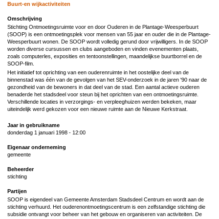
Buurt-en wijkactiviteiten
Omschrijving
Stichting Ontmoetingsruimte voor en door Ouderen in de Plantage-Weesperbuurt
(SOOP) is een ontmoetingsplek voor mensen van 55 jaar en ouder die in de Plantage-
Weesperbuurt wonen. De SOOP wordt volledig gerund door vrijwilligers. In de SOOP
worden diverse cursussen en clubs aangeboden en vinden evenementen plaats,
zoals computerles, exposities en tentoonstellingen, maandelijkse buurtborrel en de
SOOP-film.
Het initiatief tot oprichting van een ouderenruimte in het oostelijke deel van de
binnenstad was één van de gevolgen van het SEV-onderzoek in de jaren '90 naar de
gezondheid van de bewoners in dat deel van de stad. Een aantal actieve ouderen
benaderde het stadsdeel voor steun bij het oprichten van een ontmoetingsruimte.
Verschillende locaties in verzorgings- en verpleeghuizen werden bekeken, maar
uiteindelijk werd gekozen voor een nieuwe ruimte aan de Nieuwe Kerkstraat.
Jaar in gebruikname
donderdag 1 januari 1998 - 12:00
Eigenaar onderneming
gemeente
Beheerder
stichting
Partijen
SOOP is eigendeel van Gemeente Amsterdam Stadsdeel Centrum en wordt aan de
stichting verhuurd. Het ouderenontmoetingscentrum is een zelfstandige stichting die
subsidie ontvangt voor beheer van het gebouw en organiseren van activiteiten. De