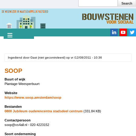
Search
Overslaan
en
Search
naar
de
inhoud
gaan
Ingediend door
Gast (niet gecontroleerd)
op
vr /12/08/2011 - 10:36
SOOP
Buurt of wijk
Plantage-Weesperbuurt
Website
https://www.soop.amsterdam/soop
Bestanden
0800 Jubileum ouderencentra stadsdeel centrum
(331.84 KB)
Contactpersoon
soop@xs4all.nl - 020 4223152
Soort onderneming