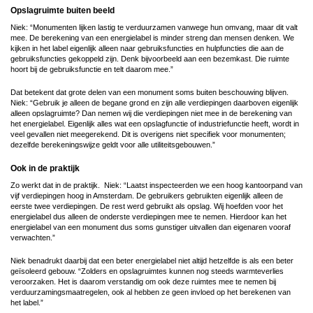
Opslagruimte buiten beeld
Niek: “Monumenten lijken lastig te verduurzamen vanwege hun omvang, maar dit valt
mee. De berekening van een energielabel is minder streng dan mensen denken. We
kijken in het label eigenlijk alleen naar gebruiksfuncties en hulpfuncties die aan de
gebruiksfuncties gekoppeld zijn. Denk bijvoorbeeld aan een bezemkast. Die ruimte
hoort bij de gebruiksfunctie en telt daarom mee.”
Dat betekent dat grote delen van een monument soms buiten beschouwing blijven.
Niek: “Gebruik je alleen de begane grond en zijn alle verdiepingen daarboven eigenlijk
alleen opslagruimte? Dan nemen wij die verdiepingen niet mee in de berekening van
het energielabel. Eigenlijk alles wat een opslagfunctie of industriefunctie heeft, wordt in
veel gevallen niet meegerekend. Dit is overigens niet specifiek voor monumenten;
dezelfde berekeningswijze geldt voor alle utiliteitsgebouwen.”
Ook in de praktijk
Zo werkt dat in de praktijk. Niek: “Laatst inspecteerden we een hoog kantoorpand van
vijf verdiepingen hoog in Amsterdam. De gebruikers gebruikten eigenlijk alleen de
eerste twee verdiepingen. De rest werd gebruikt als opslag. Wij hoefden voor het
energielabel dus alleen de onderste verdiepingen mee te nemen. Hierdoor kan het
energielabel van een monument dus soms gunstiger uitvallen dan eigenaren vooraf
verwachten.”
Niek benadrukt daarbij dat een beter energielabel niet altijd hetzelfde is als een beter
geïsoleerd gebouw. “Zolders en opslagruimtes kunnen nog steeds warmteverlies
veroorzaken. Het is daarom verstandig om ook deze ruimtes mee te nemen bij
verduurzamingsmaatregelen, ook al hebben ze geen invloed op het berekenen van
het label.”