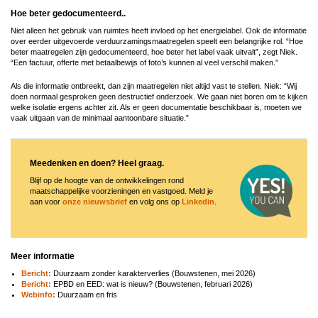
Hoe beter gedocumenteerd..
Niet alleen het gebruik van ruimtes heeft invloed op het energielabel. Ook de informatie
over eerder uitgevoerde verduurzamingsmaatregelen speelt een belangrijke rol. “Hoe
beter maatregelen zijn gedocumenteerd, hoe beter het label vaak uitvalt”, zegt Niek.
“Een factuur, offerte met betaalbewijs of foto’s kunnen al veel verschil maken.”
Als die informatie ontbreekt, dan zijn maatregelen niet altijd vast te stellen. Niek: “Wij
doen normaal gesproken geen destructief onderzoek. We gaan niet boren om te kijken
welke isolatie ergens achter zit. Als er geen documentatie beschikbaar is, moeten we
vaak uitgaan van de minimaal aantoonbare situatie.”
Meedenken en doen? Heel graag.
Blijf op de hoogte van de ontwikkelingen rond
maatschappelijke voorzieningen en vastgoed. Meld je
aan voor
onze nieuwsbrief
en volg ons op
Linkedin
.
Meer informatie
Bericht:
Duurzaam zonder karakterverlies (Bouwstenen, mei 2026)
Bericht:
EPBD en EED: wat is nieuw? (Bouwstenen, februari 2026)
Webinfo:
Duurzaam en fris