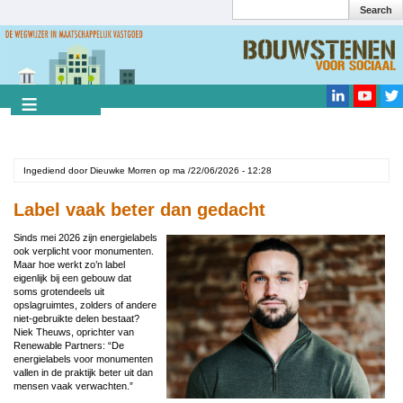
Search
Overslaan
en
Search
naar
de
inhoud
gaan
Ingediend door
Dieuwke Morren
op
ma /22/06/2026 - 12:28
Label vaak beter dan gedacht
Sinds mei 2026 zijn energielabels
ook verplicht voor monumenten.
Maar hoe werkt zo’n label
eigenlijk bij een gebouw dat
soms grotendeels uit
opslagruimtes, zolders of andere
niet-gebruikte delen bestaat?
Niek Theuws, oprichter van
Renewable Partners: “De
energielabels voor monumenten
vallen in de praktijk beter uit dan
mensen vaak verwachten.”