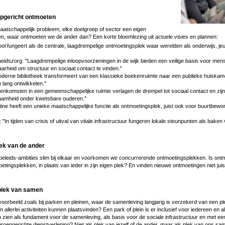
epgericht ontmoeten
aatschappelijk probleem, elke doelgroep of sector een eigen
n, waar ontmoeten we de ander dan? Een korte bloemlezing uit actuele visies en plannen:
ol fungeert als de centrale, laagdrempelige ontmoetingsplek waar werelden als onderwijs, je
eidszorg: "Laagdrempelige inloopvoorzieningen in de wijk bieden een veilige basis voor me
rheid om structuur en sociaal contact te vinden."
oderne bibliotheek transformeert van een klassieke boekenruimte naar een publieke huiskam
 lang ontwikkelen."
komsten in een gemeenschappelijke ruimte verlagen de drempel tot sociaal contact en zijn 
aamheid onder kwetsbare ouderen."
ine heeft een unieke maatschappelijke functie als ontmoetingsplek, juist ook voor buurtbewon
 "In tijden van crisis of uitval van vitale infrastructuur fungeren lokale steunpunten als baken 
ek van de ander
leids-ambities slim bij elkaar en voorkomen we concurrerende ontmoetingsplekken. Is ontmo
etingsplekken, in plaats van ieder in zijn eigen plek? En vinden nieuwe ontmoetingen niet juis
plek van samen
voorbeeld zoals bij parken en pleinen, waar de samenleving langjarig is verzekerd van een p
allerlei activiteiten kunnen plaatsvinden? Een park of plein is er inclusief voor iedereen en al
zien als fundament voor de samenleving, als basis voor de sociale infrastructuur en met een
roepgerichte dienstverlening? Niet als plek van jezelf of de ander, maar als plek van ons s