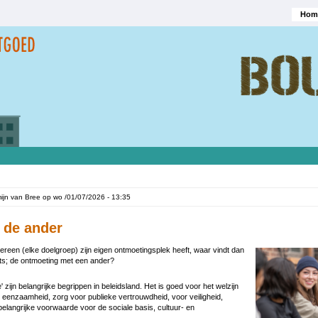
Hom
Hoofd
mijn van Bree
op
wo /01/07/2026 - 13:35
 de ander
ereen (elke doelgroep) zijn eigen ontmoetingsplek heeft, waar vindt dan
ats; de ontmoeting met een ander?
' zijn belangrijke begrippen in beleidsland. Het is goed voor het welzijn
enzaamheid, zorg voor publieke vertrouwdheid, voor veiligheid,
belangrijke voorwaarde voor de sociale basis, cultuur- en