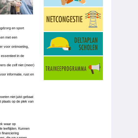
ugdzorg en sport
nsen met een
er voor ontmoeting,
essentieel in de
ers die zelf niet (meer)
voor informatie, rust en
eten niet juist gebaat
t plaats op de plek van
lek waar op
le leeftijden. Kunnen
 financiering
amen, die we samen