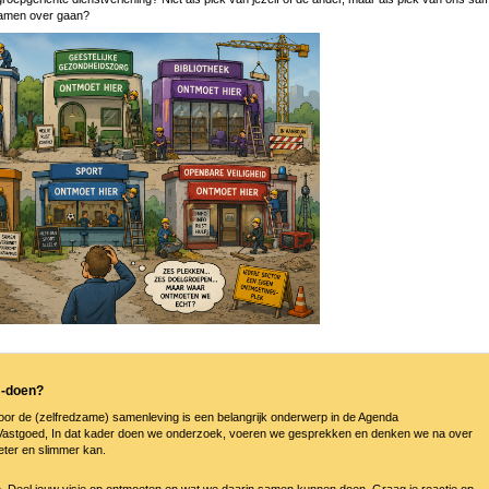
samen over gaan?
 -doen?
or de (zelfredzame) samenleving is een belangrijk onderwerp in de Agenda
Vastgoed, In dat kader doen we onderzoek, voeren we gesprekken en denken we na over
beter en slimmer kan.
 Deel jouw visie op ontmoeten en wat we daarin samen kunnen doen. Graag je reactie op