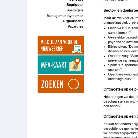
Begrippen
Sector- en doelgro
Spelregels
Managementsystemen
Maar als we voor elk m
Organisaties
ontmoetingsplek creëre
Vacatures
Onderwijs: "De scho
samenkomen."
Geestelijke gezondh
psychische kwetsbaa
Bibliotheken: "De m
dialoog en een leven
Ouderenzorg: "Samen
preventie van eenz
Sport: "De sportkant
sporten."
Openbare veiligheid:
onderlinge hulp."
Ontmoeten op de pl
Hoe brengen we deze be
bij schaarste aan ontmo
een ander?
Ontmoeten op een 
En kan het anders? Bij
verschillende momenten 
we ontmoetingsplekken 
losgekoppeld van doelg