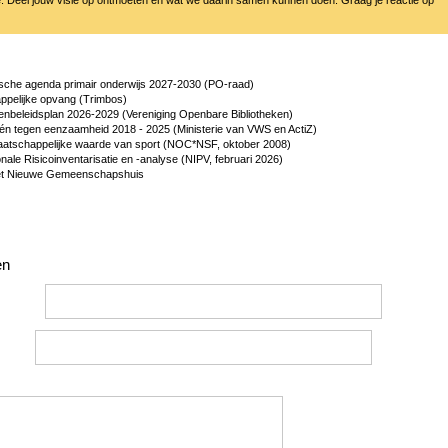
gische agenda primair onderwijs 2027-2030 (PO-raad)
ppelijke opvang (Trimbos)
renbeleidsplan 2026-2029 (Vereniging Openbare Bibliotheken)
én tegen eenzaamheid 2018 - 2025 (Ministerie van VWS en ActiZ)
aatschappelijke waarde van sport (NOC*NSF, oktober 2008)
onale Risicoinventarisatie en -analyse (NIPV, februari 2026)
et Nieuwe Gemeenschapshuis
en