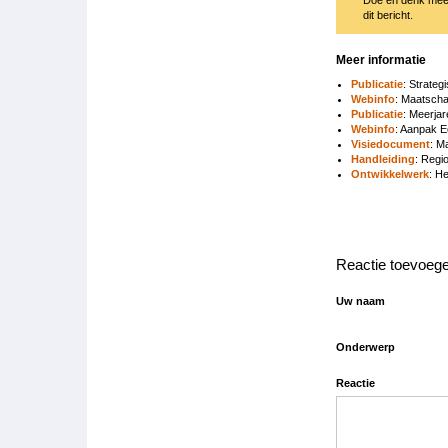
dit bericht.
Meer informatie
Publicatie
: Strate
Webinfo
: Maatscha
Publicatie
: Meerja
Webinfo
: Aanpak E
Visiedocument
: M
Handleiding
: Regi
Ontwikkelwerk
: H
Reactie toevoeg
Uw naam
Onderwerp
Reactie