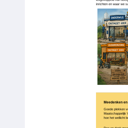
inrichten en waar we 
Meedenken en
Goede plekken vo
Maatschappelijk 
hoe het wellicht 
Doe en denk mee.