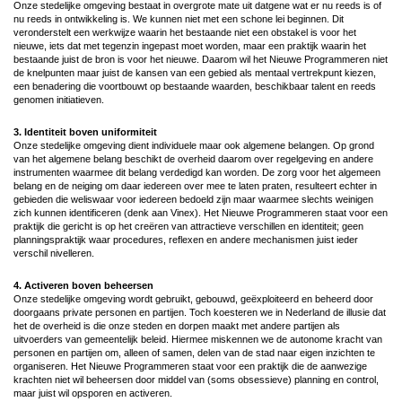
Onze stedelijke omgeving bestaat in overgrote mate uit datgene wat er nu reeds is of
nu reeds in ontwikkeling is. We kunnen niet met een schone lei beginnen. Dit
veronderstelt een werkwijze waarin het bestaande niet een obstakel is voor het
nieuwe, iets dat met tegenzin ingepast moet worden, maar een praktijk waarin het
bestaande juist de bron is voor het nieuwe. Daarom wil het Nieuwe Programmeren niet
de knelpunten maar juist de kansen van een gebied als mentaal vertrekpunt kiezen,
een benadering die voortbouwt op bestaande waarden, beschikbaar talent en reeds
genomen initiatieven.
3. Identiteit boven uniformiteit
Onze stedelijke omgeving dient individuele maar ook algemene belangen. Op grond
van het algemene belang beschikt de overheid daarom over regelgeving en andere
instrumenten waarmee dit belang verdedigd kan worden. De zorg voor het algemeen
belang en de neiging om daar iedereen over mee te laten praten, resulteert echter in
gebieden die weliswaar voor iedereen bedoeld zijn maar waarmee slechts weinigen
zich kunnen identificeren (denk aan Vinex). Het Nieuwe Programmeren staat voor een
praktijk die gericht is op het creëren van attractieve verschillen en identiteit; geen
planningspraktijk waar procedures, reflexen en andere mechanismen juist ieder
verschil nivelleren.
4. Activeren boven beheersen
Onze stedelijke omgeving wordt gebruikt, gebouwd, geëxploiteerd en beheerd door
doorgaans private personen en partijen. Toch koesteren we in Nederland de illusie dat
het de overheid is die onze steden en dorpen maakt met andere partijen als
uitvoerders van gemeentelijk beleid. Hiermee miskennen we de autonome kracht van
personen en partijen om, alleen of samen, delen van de stad naar eigen inzichten te
organiseren. Het Nieuwe Programmeren staat voor een praktijk die de aanwezige
krachten niet wil beheersen door middel van (soms obsessieve) planning en control,
maar juist wil opsporen en activeren.