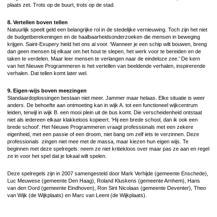
plaats zet. Trots op de buurt, trots op de stad.
8. Vertellen boven tellen
Natuurlijk speelt geld een belangrijke rol in de stedelijke vernieuwing. Toch zijn het niet
de budgetberekeningen en de haalbaarheidsonderzoeken die mensen in beweging
krijgen. Saint-Exupery hield het ons al voor. 'Wanneer je een schip wilt bouwen, breng
dan geen mensen bij elkaar om het hout te slepen, het werk voor te bereiden en de
taken te verdelen. Maar leer mensen te verlangen naar de eindeloze zee.' De kern
van het Nieuwe Programmeren is het vertellen van beeldende verhalen, inspirerende
verhalen. Dat tellen komt later wel.
9. Eigen-wijs boven meezingen
Standaardoplossingen bestaan niet meer. Jammer maar helaas. Elke situatie is weer
anders. De behoefte aan ontmoeting kan in wijk A. tot een functioneel wijkcentrum
leiden, terwijl in wijk B. een mooi plein uit de bus komt. Die verscheidenheid ontstaat
niet als iedereen elkaar klakkeloos kopieert. 'Hij een brede school, dan ik ook een
brede school'. Het Nieuwe Programmeren vraagt professionals met een zekere
eigenheid, met een passie of een droom, niet bang om zelf iets te verzinnen. Deze
professionals zingen niet mee met de massa, maar kiezen hun eigen wijs. Te
beginnen met deze spelregels: neem ze niet kritiekloos over maar pas ze aan en regel
ze in voor het spel dat je lokaal wilt spelen.
Deze spelregels zijn in 2007 samengesteld door Mark Verhijde (gemeente Enschede),
Luc Meuwese (gemeente Den Haag), Roland Kluskens (gemeente Arnhem), Hans
van den Oord (gemeente Eindhoven), Ron Sint Nicolaas (gemeente Deventer), Theo
van Wijk (de Wijkplaats) en Marc van Leent (de Wijkplaats).