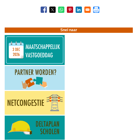
Boeknavigatie-
links
voor
Spelregels
voor
Snel naar
het
nieuwe
programmeren