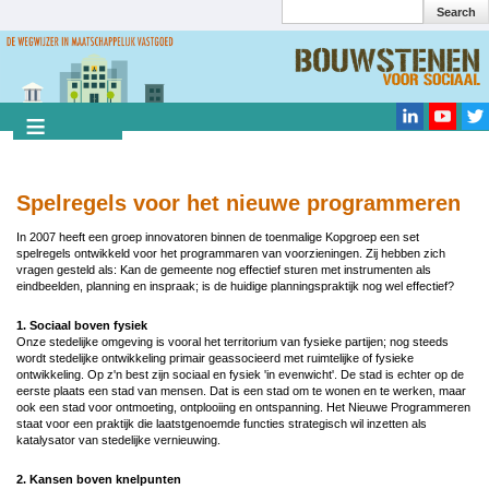
Search
Overslaan
en
Search
naar
de
inhoud
gaan
Spelregels voor het nieuwe programmeren
In 2007 heeft een groep innovatoren binnen de toenmalige Kopgroep een set
spelregels ontwikkeld voor het programmaren van voorzieningen. Zij hebben zich
vragen gesteld als: Kan de gemeente nog effectief sturen met instrumenten als
eindbeelden, planning en inspraak; is de huidige planningspraktijk nog wel effectief?
1. Sociaal boven fysiek
Onze stedelijke omgeving is vooral het territorium van fysieke partijen; nog steeds
wordt stedelijke ontwikkeling primair geassocieerd met ruimtelijke of fysieke
ontwikkeling. Op z'n best zijn sociaal en fysiek 'in evenwicht'. De stad is echter op de
eerste plaats een stad van mensen. Dat is een stad om te wonen en te werken, maar
ook een stad voor ontmoeting, ontplooiing en ontspanning. Het Nieuwe Programmeren
staat voor een praktijk die laatstgenoemde functies strategisch wil inzetten als
katalysator van stedelijke vernieuwing.
2. Kansen boven knelpunten