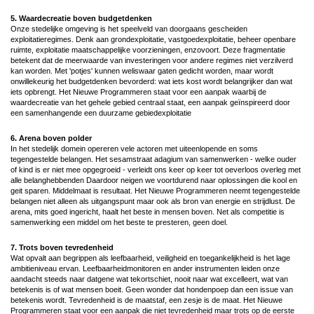
5. Waardecreatie boven budgetdenken
Onze stedelijke omgeving is het speelveld van doorgaans gescheiden
exploitatieregimes. Denk aan grondexploitatie, vastgoedexploitatie, beheer openbare
ruimte, exploitatie maatschappelijke voorzieningen, enzovoort. Deze fragmentatie
betekent dat de meerwaarde van investeringen voor andere regimes niet verzilverd
kan worden. Met 'potjes' kunnen weliswaar gaten gedicht worden, maar wordt
onwillekeurig het budgetdenken bevorderd: wat iets kost wordt belangrijker dan wat
iets opbrengt. Het Nieuwe Programmeren staat voor een aanpak waarbij de
waardecreatie van het gehele gebied centraal staat, een aanpak geïnspireerd door
een samenhangende een duurzame gebiedexploitatie
6. Arena boven polder
In het stedelijk domein opereren vele actoren met uiteenlopende en soms
tegengestelde belangen. Het sesamstraat adagium van samenwerken - welke ouder
of kind is er niet mee opgegroeid - verleidt ons keer op keer tot oeverloos overleg met
alle belanghebbenden Daardoor neigen we voortdurend naar oplossingen die kool en
geit sparen. Middelmaat is resultaat. Het Nieuwe Programmeren neemt tegengestelde
belangen niet alleen als uitgangspunt maar ook als bron van energie en strijdlust. De
arena, mits goed ingericht, haalt het beste in mensen boven. Net als competitie is
samenwerking een middel om het beste te presteren, geen doel.
7. Trots boven tevredenheid
Wat opvalt aan begrippen als leefbaarheid, veiligheid en toegankelijkheid is het lage
ambitieniveau ervan. Leefbaarheidmonitoren en ander instrumenten leiden onze
aandacht steeds naar datgene wat tekortschiet, nooit naar wat excelleert, wat van
betekenis is of wat mensen boeit. Geen wonder dat hondenpoep dan een issue van
betekenis wordt. Tevredenheid is de maatstaf, een zesje is de maat. Het Nieuwe
Programmeren staat voor een aanpak die niet tevredenheid maar trots op de eerste