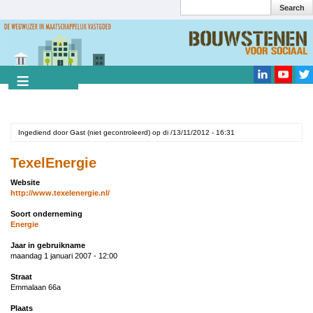
Search
Overslaan
en
Search
naar
de
inhoud
gaan
Ingediend door
Gast (niet gecontroleerd)
op
di /13/11/2012 - 16:31
TexelEnergie
Website
http://www.texelenergie.nl/
Soort onderneming
Energie
Jaar in gebruikname
maandag 1 januari 2007 - 12:00
Straat
Emmalaan 66a
Plaats