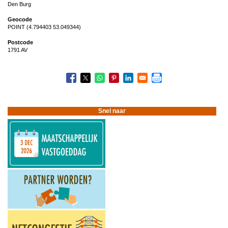
Den Burg
Geocode
POINT (4.794403 53.049344)
Postcode
1791 AV
Snel naar