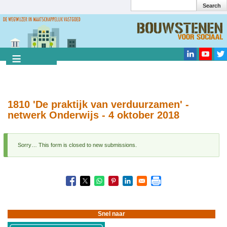
Search
Overslaan
en
Search
naar
de
inhoud
gaan
1810 'De praktijk van verduurzamen' -
netwerk Onderwijs - 4 oktober 2018
Sorry… This form is closed to new submissions.
Statusbericht
Boeknavigatie-
links
voor
1810
'De
Snel naar
praktijk