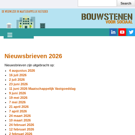
Search
Overslaan
en
Search
naar
de
inhoud
gaan
Nieuwsbrieven 2026
Nieuwsbrieven zijn uitgebracht op:
4 augustus 2026
16 juli 2026
2 juli 2026
23 juni 2026
11 juni 2026 Maatschappelijk Vastgoeddag
9 juni 2026
19 mei 2026
7 mei 2026
21 april 2026
7 april 2026
24 maart 2026
10 maart 2026
24 februari 2026
12 februari 2026
2 februari 2026