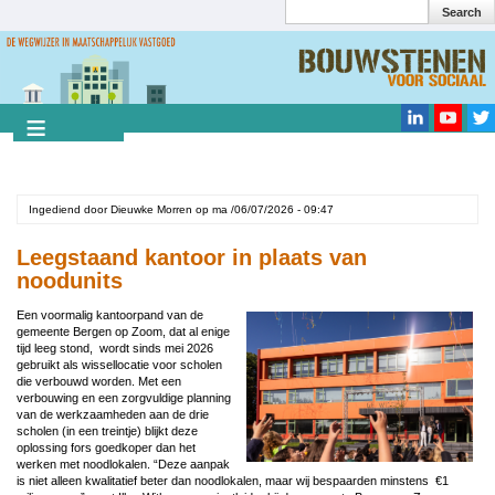
Search
Overslaan
en
Search
naar
de
inhoud
gaan
Ingediend door
Dieuwke Morren
op
ma /06/07/2026 - 09:47
Leegstaand kantoor in plaats van
noodunits
Een voormalig kantoorpand van de
gemeente Bergen op Zoom, dat al enige
tijd leeg stond, wordt sinds mei 2026
gebruikt als wissellocatie voor scholen
die verbouwd worden. Met een
verbouwing en een zorgvuldige planning
van de werkzaamheden aan de drie
scholen (in een treintje) blijkt deze
oplossing fors goedkoper dan het
werken met noodlokalen. “Deze aanpak
is niet alleen kwalitatief beter dan noodlokalen, maar wij bespaarden minstens €1