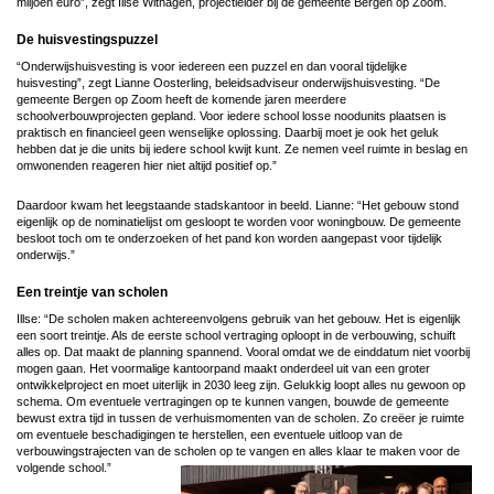
miljoen euro”, zegt Illse Withagen, projectleider bij de gemeente Bergen op Zoom.
De huisvestingspuzzel
“Onderwijshuisvesting is voor iedereen een puzzel en dan vooral tijdelijke
huisvesting”, zegt Lianne Oosterling, beleidsadviseur onderwijshuisvesting. “De
gemeente Bergen op Zoom heeft de komende jaren meerdere
schoolverbouwprojecten gepland. Voor iedere school losse noodunits plaatsen is
praktisch en financieel geen wenselijke oplossing. Daarbij moet je ook het geluk
hebben dat je die units bij iedere school kwijt kunt. Ze nemen veel ruimte in beslag en
omwonenden reageren hier niet altijd positief op.”
Daardoor kwam het leegstaande stadskantoor in beeld. Lianne: “Het gebouw stond
eigenlijk op de nominatielijst om gesloopt te worden voor woningbouw. De gemeente
besloot toch om te onderzoeken of het pand kon worden aangepast voor tijdelijk
onderwijs.”
Een treintje van scholen
Illse: “De scholen maken achtereenvolgens gebruik van het gebouw. Het is eigenlijk
een soort treintje. Als de eerste school vertraging oploopt in de verbouwing, schuift
alles op. Dat maakt de planning spannend. Vooral omdat we de einddatum niet voorbij
mogen gaan. Het voormalige kantoorpand maakt onderdeel uit van een groter
ontwikkelproject en moet uiterlijk in 2030 leeg zijn. Gelukkig loopt alles nu gewoon op
schema. Om eventuele vertragingen op te kunnen vangen, bouwde de gemeente
bewust extra tijd in tussen de verhuismomenten van de scholen. Zo creëer je ruimte
om eventuele beschadigingen te herstellen, een eventuele uitloop van de
verbouwingstrajecten van de scholen op te vangen en alles klaar te maken voor de
volgende school.”