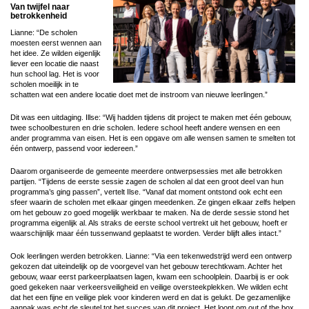
Van twijfel naar
betrokkenheid
Lianne: “De scholen
moesten eerst wennen aan
het idee. Ze wilden eigenlijk
liever een locatie die naast
hun school lag. Het is voor
scholen moeilijk in te
schatten wat een andere locatie doet met de instroom van nieuwe leerlingen.”
Dit was een uitdaging. Illse: “Wij hadden tijdens dit project te maken met één gebouw,
twee schoolbesturen en drie scholen. Iedere school heeft andere wensen en een
ander programma van eisen. Het is een opgave om alle wensen samen te smelten tot
één ontwerp, passend voor iedereen.”
Daarom organiseerde de gemeente meerdere ontwerpsessies met alle betrokken
partijen. “Tijdens de eerste sessie zagen de scholen al dat een groot deel van hun
programma’s ging passen”, vertelt Ilse. “Vanaf dat moment ontstond ook echt een
sfeer waarin de scholen met elkaar gingen meedenken. Ze gingen elkaar zelfs helpen
om het gebouw zo goed mogelijk werkbaar te maken. Na de derde sessie stond het
programma eigenlijk al. Als straks de eerste school vertrekt uit het gebouw, hoeft er
waarschijnlijk maar één tussenwand geplaatst te worden. Verder blijft alles intact.”
Ook leerlingen werden betrokken. Lianne: “Via een tekenwedstrijd werd een ontwerp
gekozen dat uiteindelijk op de voorgevel van het gebouw terechtkwam. Achter het
gebouw, waar eerst parkeerplaatsen lagen, kwam een schoolplein. Daarbij is er ook
goed gekeken naar verkeersveiligheid en veilige oversteekplekken. We wilden echt
dat het een fijne en veilige plek voor kinderen werd en dat is gelukt. De gezamenlijke
aanpak was echt de sleutel tot het succes van dit project. Het loont om out of the box