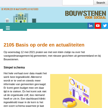
Search
Overslaan
en
Search
naar
de
inhoud
gaan
2105 Basis op orde en actualiteiten
Op woensdag 12 mei 2021 praten we met een klein clubje na over het
vastgoedmanagement bij gemeenten; met nieuwe gezichten uit gemeenteland en bij
Bouwstenen.
Simpel schema
Het hele verhaal over data maakt het
werk best ingewikkeld. Allereerst
wordt er te veel en steeds meer
informatie van gemeenten gevraagd.
Er komt geen budget mee om daar
tijd in te steken. En het komt ook niet
uit de organisatie zelf, dus niemand
heeft er zin in. Een dashboard klinkt
ingewikkeld maar in de kern is het
een soort schema waarmee je laat