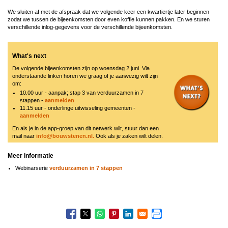
We sluiten af met de afspraak dat we volgende keer een kwartiertje later beginnen
zodat we tussen de bijeenkomsten door even koffie kunnen pakken. En we sturen
verschillende inlog-gegevens voor de verschillende bijeenkomsten.
What's next
De volgende bijeenkomsten zijn op woensdag 2 juni. Via
onderstaande linken horen we graag of je aanwezig wilt zijn
om:
10.00 uur - aanpak; stap 3 van verduurzamen in 7
stappen -
aanmelden
11.15 uur - onderlinge uitwisseling gemeenten -
aanmelden
En als je in de app-groep van dit netwerk wilt, stuur dan een
mail naar
info@bouwstenen.nl.
Ook als je zaken wilt delen.
Meer informatie
Webinarserie
verduurzamen in 7 stappen
Boeknavigatie-
links
voor