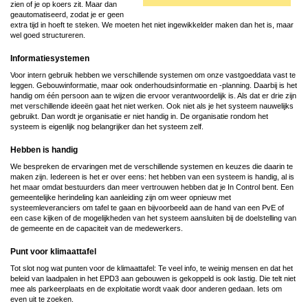
zien of je op koers zit. Maar dan
geautomatiseerd, zodat je er geen
extra tijd in hoeft te steken. We moeten het niet ingewikkelder maken dan het is, maar
wel goed structureren.
Informatiesystemen
Voor intern gebruik hebben we verschillende systemen om onze vastgoeddata vast te
leggen. Gebouwinformatie, maar ook onderhoudsinformatie en -planning. Daarbij is het
handig om één persoon aan te wijzen die ervoor verantwoordelijk is. Als dat er drie zijn
met verschillende ideeën gaat het niet werken. Ook niet als je het systeem nauwelijks
gebruikt. Dan wordt je organisatie er niet handig in. De organisatie rondom het
systeem is eigenlijk nog belangrijker dan het systeem zelf.
Hebben is handig
We bespreken de ervaringen met de verschillende systemen en keuzes die daarin te
maken zijn. Iedereen is het er over eens: het hebben van een systeem is handig, al is
het maar omdat bestuurders dan meer vertrouwen hebben dat je In Control bent. Een
gemeentelijke herindeling kan aanleiding zijn om weer opnieuw met
systeemleveranciers om tafel te gaan en bijvoorbeeld aan de hand van een PvE of
een case kijken of de mogelijkheden van het systeem aansluiten bij de doelstelling van
de gemeente en de capaciteit van de medewerkers.
Punt voor klimaattafel
Tot slot nog wat punten voor de klimaattafel: Te veel info, te weinig mensen en dat het
beleid van laadpalen in het EPD3 aan gebouwen is gekoppeld is ook lastig. Die telt niet
mee als parkeerplaats en de exploitatie wordt vaak door anderen gedaan. Iets om
even uit te zoeken.