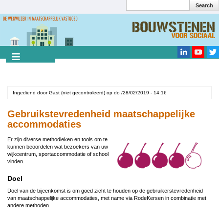
Search
Overslaan
en
Search
naar
de
inhoud
gaan
Ingediend door
Gast (niet gecontroleerd)
op
do /28/02/2019 - 14:16
Gebruikstevredenheid maatschappelijke
accommodaties
Er zijn diverse methodieken en tools om te
kunnen beoordelen wat bezoekers van uw
wijkcentrum, sportaccommodatie of school
vinden.
Doel
Doel van de bijeenkomst is om goed zicht te houden op de gebruikerstevredenheid
van maatschappelijke accommodaties, met name via RodeKersen in combinatie met
andere methoden.