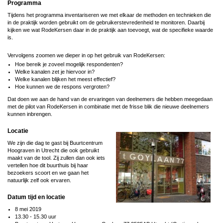
Programma
Tijdens het programma inventariseren we met elkaar de methoden en technieken die
in de praktijk worden gebruikt om de gebruikerstevredenheid te monitoren. Daarbij
kijken we wat RodeKersen daar in de praktijk aan toevoegt, wat de specifieke waarde
is.
Vervolgens zoomen we dieper in op het gebruik van RodeKersen:
Hoe bereik je zoveel mogelijk respondenten?
Welke kanalen zet je hiervoor in?
Welke kanalen blijken het meest effectief?
Hoe kunnen we de respons vergroten?
Dat doen we aan de hand van de ervaringen van deelnemers die hebben meegedaan
met de pilot van RodeKersen in combinatie met de frisse blik die nieuwe deelnemers
kunnen inbrengen.
Locatie
We zijn die dag te gast bij Buurtcentrum
Hoograven in Utrecht die ook gebruikt
maakt van de tool. Zij zullen dan ook iets
vertellen hoe dit buurthuis bij haar
bezoekers scoort en we gaan het
natuurlijk zelf ook ervaren.
Datum tijd en locatie
8 mei 2019
13.30 - 15.30 uur