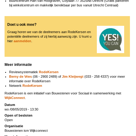
Buurtcentrum Hart van Hoograven,
Goylaan 77 3525AB Utrecht (Gratis parkeren
bij winkelcentrum en makkelijk bereikbaar per bus vanuit Utrecht Centraal)
Doet u ook mee?
Graag horen we van de deelnemers aan RodeKersen en
potentiële deelnemers of zij hierbij aanwezig zijn. U kunt u
hier
aanmelden
.
Meer informatie
Reviewsystematiek
RodeKersen
Berny de Vries
(06 - 2900 2489) of
Jim Kleijwegt
(033 - 258 4337) voor meer
informatie over RodeKersen
Netwerk
RodeKersen
RodeKersen is een initiatief van Bouwstenen voor Sociaal in samenwerking met
WijkConnect
.
Datum
wo /08/05/2019 - 13:30
Open of besloten
Open
Organisatie
Bouwstenen ism Wijkconnect