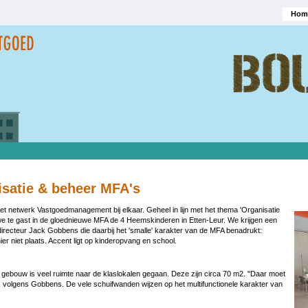
Hom
Hoofd
isatie & beheer MFA's
et netwerk Vastgoedmanagement bij elkaar. Geheel in lijn met het thema 'Organisatie
we te gast in de gloednieuwe MFA de 4 Heemskinderen in Etten-Leur. We krijgen een
directeur Jack Gobbens die daarbij het 'smalle' karakter van de MFA benadrukt:
hier niet plaats. Accent ligt op kinderopvang en school.
 gebouw is veel ruimte naar de klaslokalen gegaan. Deze zijn circa 70 m2. "Daar moet
, volgens Gobbens. De vele schuifwanden wijzen op het multifunctionele karakter van