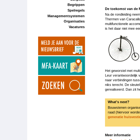
Begrippen
De toekomst van de 
Spelregels
Na de rondleiding nee
Managementsystemen
Thermen van Caracalla 
Organisaties
multifunctionele accom
Vacatures
is het daar niet mee e
Het geworstel met mult
Leur verantwoordelijk v
naar verbindingen tusse
niks terecht. De sleut
gerealiseerd. Dan zit 
What's next?
Bouwstenen organiseer
raad (hiervoor worde
generatie huisvest
Meer informatie