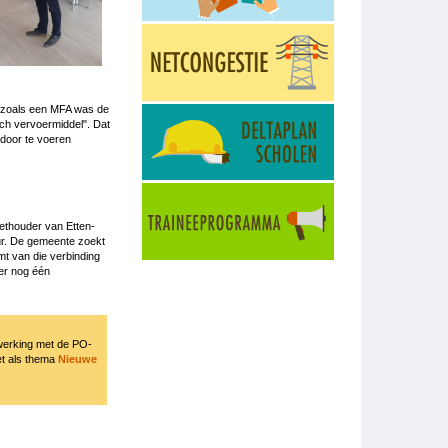
et zoals een MFA was de
sch vervoermiddel". Dat
 door te voeren
ethouder van Etten-
uur. De gemeente zoekt
mt van die verbinding
 er nog één
werking met de PO-
et als thema
Nieuwe