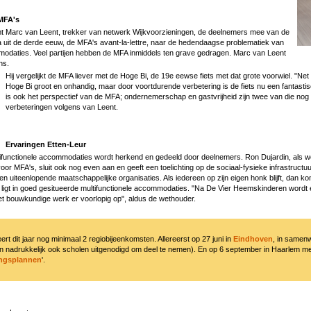
MFA's
mt Marc van Leent, trekker van netwerk Wijkvoorzieningen, de deelnemers mee van de
uit de derde eeuw, de MFA's avant-la-lettre, naar de hedendaagse problematiek van
modaties. Veel partijen hebben de MFA inmiddels ten grave gedragen. Marc van Leent
ens.
Hij vergelijkt de MFA liever met de Hoge Bi, de 19e eewse fiets met dat grote voorwiel. "N
Hoge Bi groot en onhandig, maar door voortdurende verbetering is de fiets nu een fantasti
is ook het perspectief van de MFA; ondernemerschap en gastvrijheid zijn twee van die nog
verbeteringen volgens van Leent.
Ervaringen Etten-Leur
ifunctionele accommodaties wordt herkend en gedeeld door deelnemers. Ron Dujardin, als w
oor MFA's, sluit ook nog even aan en geeft een toelichting op de sociaal-fysieke infrastruct
n uiteenlopende maatschappelijke organisaties. Als iedereen op zijn eigen honk blijft, dan ko
el ligt in goed gesitueerde multifunctionele accommodaties. "Na De Vier Heemskinderen wordt
het bouwkundige werk er voorlopig op", aldus de wethouder.
t dit jaar nog minimaal 2 regiobijeenkomsten. Allereerst op 27 juni in
Eindhoven
, in samen
n nadrukkelijk ook scholen uitgenodigd om deel te nemen). En op 6 september in Haarlem m
ingsplannen
'.