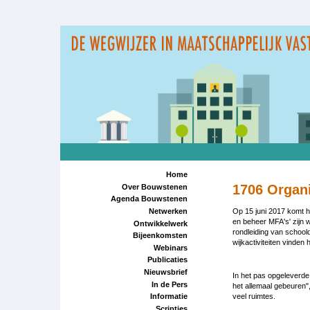
Overslaan
en
naar
de
inhoud
gaan
Home
1706 Organ
Over Bouwstenen
Agenda Bouwstenen
Op 15 juni 2017 komt h
Netwerken
en beheer MFA's' zijn 
Ontwikkelwerk
rondleiding van school
Bijeenkomsten
wijkactiviteiten vinden 
Webinars
Publicaties
Nieuwsbrief
In het pas opgeleverde
In de Pers
het allemaal gebeuren"
veel ruimtes.
Informatie
Scripties