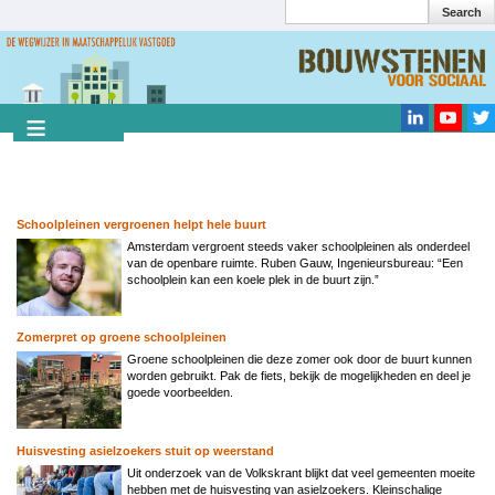
Search
Overslaan
en
Search
naar
de
inhoud
gaan
Schoolpleinen vergroenen helpt hele buurt
Amsterdam vergroent steeds vaker schoolpleinen als onderdeel
van de openbare ruimte. Ruben Gauw, Ingenieursbureau: “Een
schoolplein kan een koele plek in de buurt zijn.”
Zomerpret op groene schoolpleinen
Groene schoolpleinen die deze zomer ook door de buurt kunnen
worden gebruikt. Pak de fiets, bekijk de mogelijkheden en deel je
goede voorbeelden.
Huisvesting asielzoekers stuit op weerstand
Uit onderzoek van de Volkskrant blijkt dat veel gemeenten moeite
hebben met de huisvesting van asielzoekers. Kleinschalige